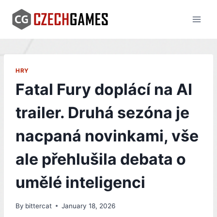
Skip
to
content
HRY
Fatal Fury doplácí na AI
trailer. Druhá sezóna je
nacpaná novinkami, vše
ale přehlušila debata o
umělé inteligenci
By
bittercat
January 18, 2026