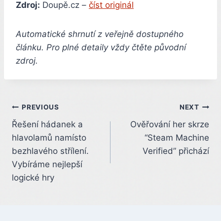
Zdroj:
Doupě.cz –
číst originál
Automatické shrnutí z veřejně dostupného
článku. Pro plné detaily vždy čtěte původní
zdroj.
Post
PREVIOUS
NEXT
Řešení hádanek a
Ověřování her skrze
navigation
hlavolamů namísto
“Steam Machine
bezhlavého střílení.
Verified” přichází
Vybíráme nejlepší
logické hry