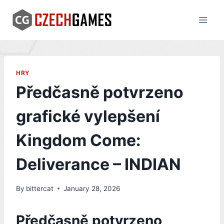
Skip
to
content
HRY
Předčasně potvrzeno
grafické vylepšení
Kingdom Come:
Deliverance – INDIAN
By
bittercat
January 28, 2026
Předčasně potvrzeno