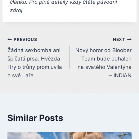
článku. Pro plné detaily vždy čtěte původní
zdroj.
Post
PREVIOUS
NEXT
Žádná sexbomba ani
Nový horor od Bloober
navigation
špičatá prsa. Hvězda
Team bude odhalen
Hry o trůny promluvila
na svatého Valentýna
o své Laře
– INDIAN
Similar Posts