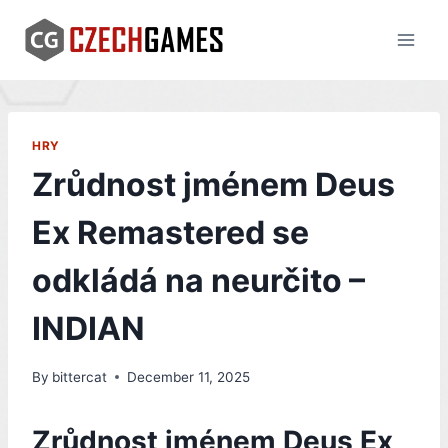
Skip
to
content
HRY
Zrůdnost jménem Deus
Ex Remastered se
odkládá na neurčito –
INDIAN
By
bittercat
December 11, 2025
Zrůdnost jménem Deus Ex