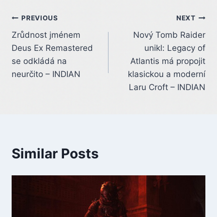
Post
PREVIOUS
NEXT
Zrůdnost jménem
Nový Tomb Raider
navigation
Deus Ex Remastered
unikl: Legacy of
se odkládá na
Atlantis má propojit
neurčito – INDIAN
klasickou a moderní
Laru Croft – INDIAN
Similar Posts