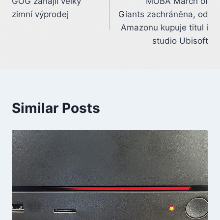
GOG zahájil velký
MOBA March of
navigation
zimní výprodej
Giants zachráněna, od
Amazonu kupuje titul i
studio Ubisoft
Similar Posts