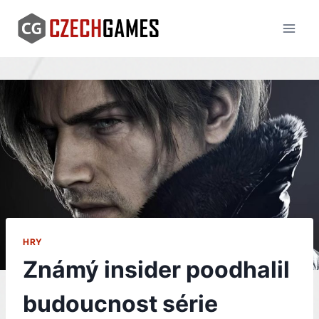
Skip
to
content
HRY
Známý insider poodhalil
budoucnost série