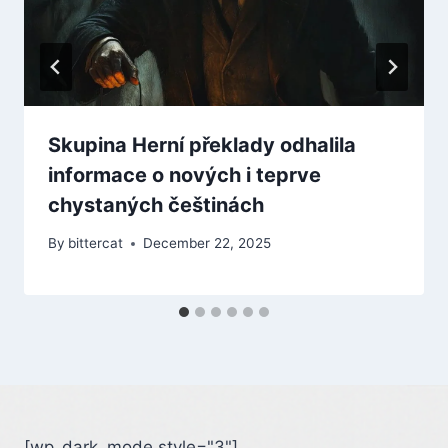
Skupina Herní překlady odhalila
informace o nových i teprve
chystaných češtinách
By
bittercat
December 22, 2025
[wp_dark_mode style="3"]