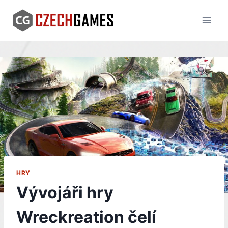
Skip
to
content
HRY
Vývojáři hry
Wreckreation čelí