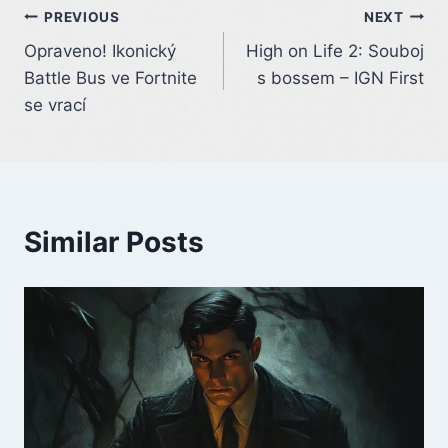
Post
PREVIOUS
NEXT
Opraveno! Ikonický
High on Life 2: Souboj
navigation
Battle Bus ve Fortnite
s bossem – IGN First
se vrací
Similar Posts