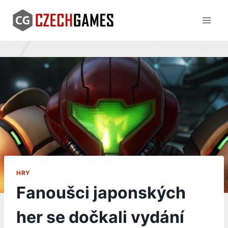
Skip
to
content
HRY
Fanoušci japonských
her se dočkali vydání