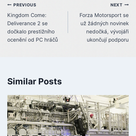
Post
PREVIOUS
NEXT
Kingdom Come:
Forza Motorsport se
navigation
Deliverance 2 se
už žádných novinek
dočkalo prestižního
nedočká, vývojáři
ocenění od PC hráčů
ukončují podporu
Similar Posts