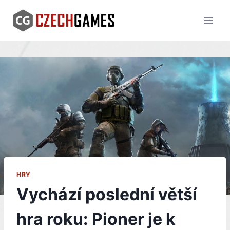
Skip
to
content
HRY
Vychází poslední větší
hra roku: Pioner je k