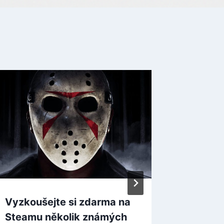
Vyzkoušejte si zdarma na
Vyhláš
Steamu několik známých
Awards