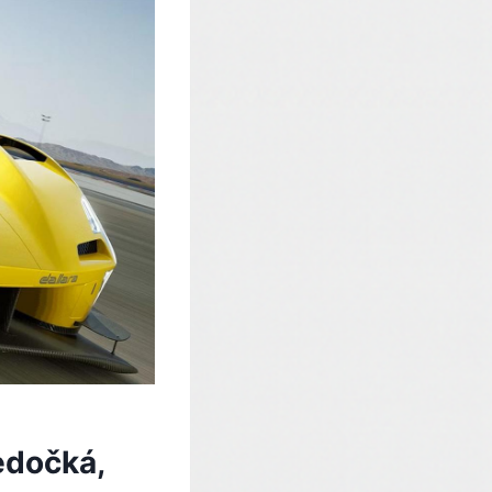
edočká,