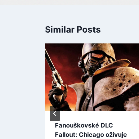
Similar Posts
mizí
Fanouškovské DLC
ty:
Fallout: Chicago oživuje