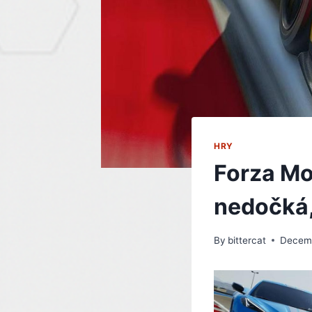
HRY
Forza Mo
nedočká,
By
bittercat
Decemb