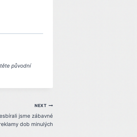
čtěte původní
NEXT
Sesbírali jsme zábavné
reklamy dob minulých