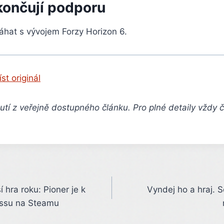
končují podporu
hat s vývojem Forzy Horizon 6.
íst originál
tí z veřejně dostupného článku. Pro plné detaily vždy 
 hra roku: Pioner je k
Vyndej ho a hraj. 
cessu na Steamu