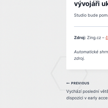
vývojáři u
Studio bude pomá
Zdroj:
Zing.cz –
č
Automatické shrnu
zdroj.
Post
PREVIOUS
Vychází poslední větší
navigation
dispozici v early ac