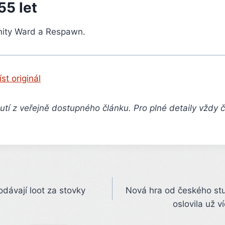
55 let
finity Ward a Respawn.
íst originál
tí z veřejně dostupného článku. Pro plné detaily vždy 
dávají loot za stovky
Nová hra od českého s
oslovila už v