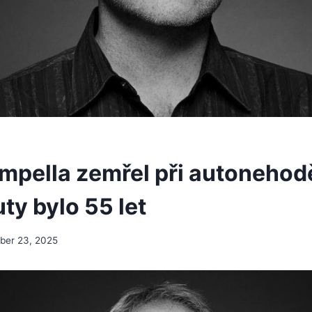
mpella zemřel při autonehodě
uty bylo 55 let
er 23, 2025