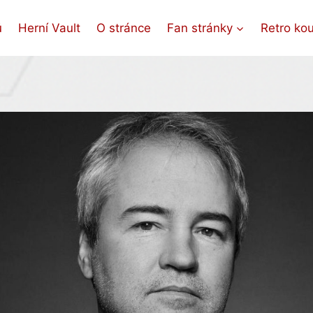
ů
Herní Vault
O stránce
Fan stránky
Retro ko