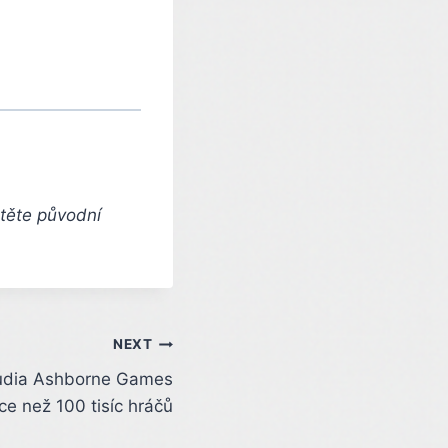
čtěte původní
NEXT
tudia Ashborne Games
íce než 100 tisíc hráčů