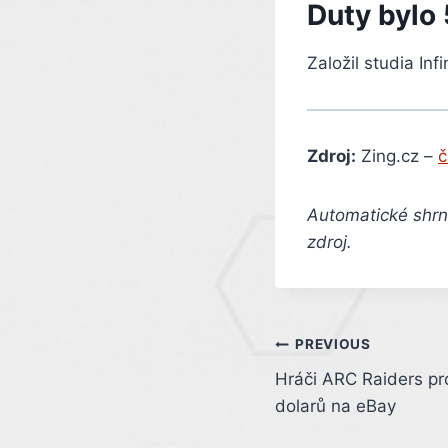
Duty bylo 
Založil studia In
Zdroj:
Zing.cz –
č
Automatické shrnu
zdroj.
Post
PREVIOUS
Hráči ARC Raiders pro
navigation
dolarů na eBay