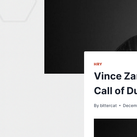
HRY
Vince Za
Call of D
By
bittercat
Decemb