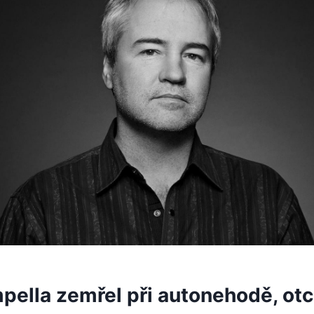
ella zemřel při autonehodě, otci