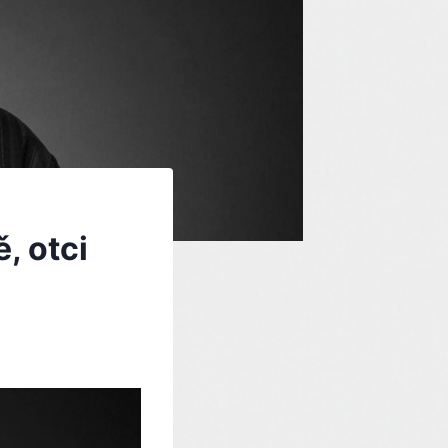
, otci