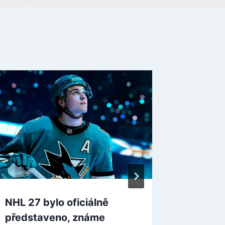
NHL 27 bylo oficiálně
Surviva
představeno, známe
končí p