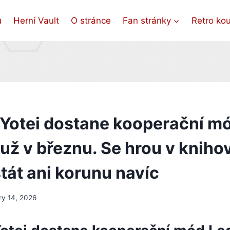
ů
Herní Vault
O stránce
Fan stránky
Retro ko
 Yotei dostane kooperační m
už v březnu. Se hrou v kniho
tát ani korunu navíc
ry 14, 2026