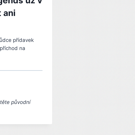
gends už v
 ani
hůdce přídavek
 příchod na
čtěte původní