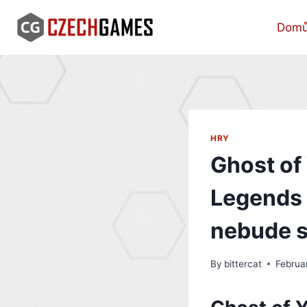
Skip
to
Dom
content
HRY
Ghost of
Legends 
nebude s
By
bittercat
Februa