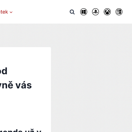
utek
ód
vně vás