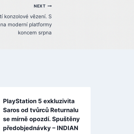
NEXT
tí konzolové vězení. S
na moderní platformy
koncem srpna
PlayStation 5 exkluzivita
Nový ro
Saros od tvůrců Returnalu
fotbalu
se mírně opozdí. Spuštěny
září. Ne
předobjednávky – INDIAN
skoro 