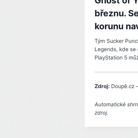
Ghost of 
březnu. Se
korunu na
Tým Sucker Punch 
Legends, kde se d
PlayStation 5 mů
Zdroj:
Doupě.cz 
Automatické shrnu
zdroj.