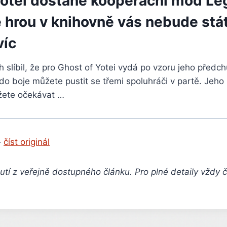
Yotei dostane kooperační mód Le
 hrou v knihovně vás nebude stát
víc
slíbil, že pro Ghost of Yotei vydá po vzoru jeho předc
o boje můžete pustit se třemi spoluhráči v partě. Jeho
žete očekávat …
–
číst originál
tí z veřejně dostupného článku. Pro plné detaily vždy 