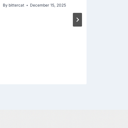
By
bittercat
December 15, 2025
By
bitterca