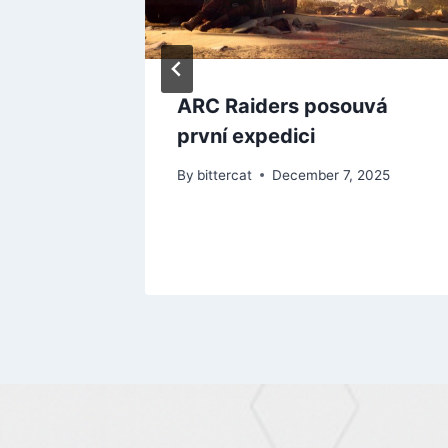
ome
ARC Raiders posouvá
e ze
první expedici
 tvrdí
By
bittercat
December 7, 2025