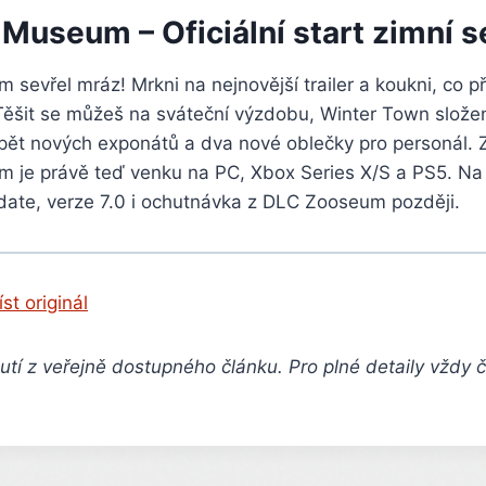
 Museum – Oficiální start zimní 
sevřel mráz! Mrkni na nejnovější trailer a koukni, co př
Těšit se můžeš na sváteční výzdobu, Winter Town složen
 pět nových exponátů a dva nové oblečky pro personál. 
 je právě teď venku na PC, Xbox Series X/S a PS5. Na
pdate, verze 7.0 i ochutnávka z DLC Zooseum později.
íst originál
tí z veřejně dostupného článku. Pro plné detaily vždy 