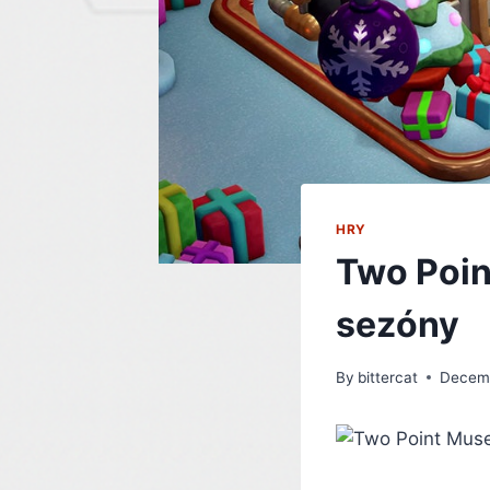
HRY
Two Poin
sezóny
By
bittercat
Decemb