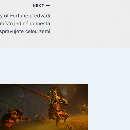
NEXT
y of Fortune předvádí
místo jediného města
spravujete celou zemi
Microso
až 5 50
další r
Ohrožen