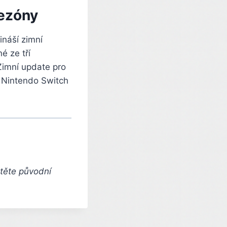
sezóny
ináší zimní
é ze tří
Zimní update pro
 Nintendo Switch
čtěte původní