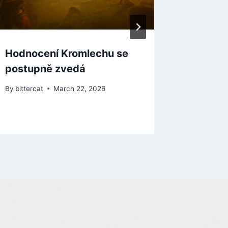
INDIAN
By
bitterca
Hodnocení Kromlechu se
postupně zvedá
By
bittercat
March 22, 2026