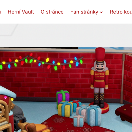
ů
Herní Vault
O stránce
Fan stránky
Retro ko