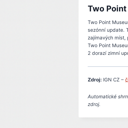
Two Point
Two Point Museum 
sezónní update. 
zajímavých míst,
Two Point Museum
2 dorazí zimní u
Zdroj:
IGN CZ –
č
Automatické shrnu
zdroj.