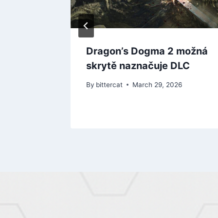
esia se
Dragon’s Dogma 2 možná
kat
skrytě naznačuje DLC
By
bittercat
March 29, 2026