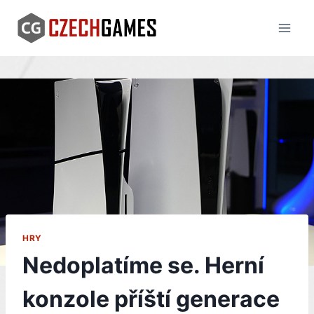
Skip
to
content
HRY
Nedoplatíme se. Herní
konzole příští generace