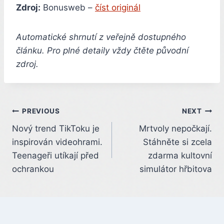
Zdroj:
Bonusweb –
číst originál
Automatické shrnutí z veřejně dostupného
článku. Pro plné detaily vždy čtěte původní
zdroj.
Post
PREVIOUS
NEXT
Nový trend TikToku je
Mrtvoly nepočkají.
navigation
inspirován videohrami.
Stáhněte si zcela
Teenageři utíkají před
zdarma kultovní
ochrankou
simulátor hřbitova