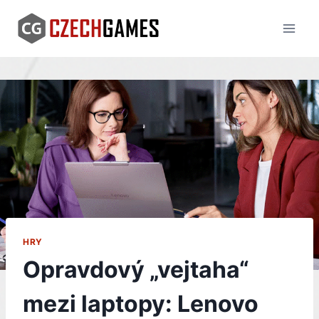
Skip
to
content
HRY
Opravdový „vejtaha“
mezi laptopy: Lenovo