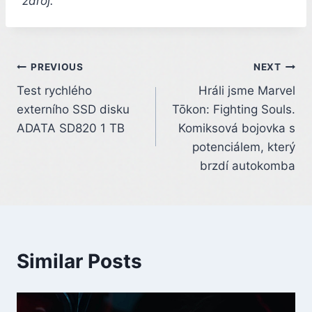
zdroj.
Post
PREVIOUS
NEXT
Test rychlého
Hráli jsme Marvel
navigation
externího SSD disku
Tōkon: Fighting Souls.
ADATA SD820 1 TB
Komiksová bojovka s
potenciálem, který
brzdí autokomba
Similar Posts