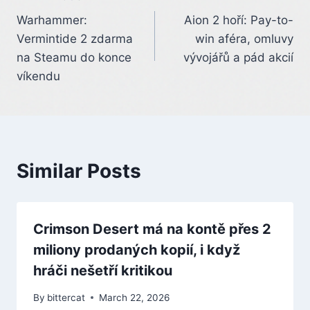
Post
Warhammer:
Aion 2 hoří: Pay-to-
navigation
Vermintide 2 zdarma
win aféra, omluvy
na Steamu do konce
vývojářů a pád akcií
víkendu
Similar Posts
Crimson Desert má na kontě přes 2
miliony prodaných kopií, i když
hráči nešetří kritikou
By
bittercat
March 22, 2026