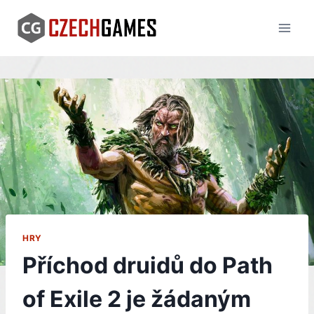
Skip
to
content
HRY
Příchod druidů do Path
of Exile 2 je žádaným