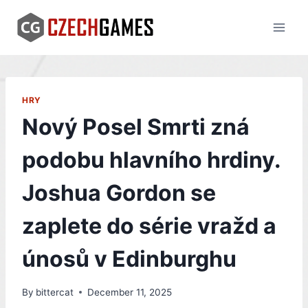
Skip
to
content
HRY
Nový Posel Smrti zná
podobu hlavního hrdiny.
Joshua Gordon se
zaplete do série vražd a
únosů v Edinburghu
By
bittercat
December 11, 2025