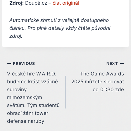
Zdroj:
Doupě.cz –
číst originál
Automatické shrnutí z veřejně dostupného
článku. Pro plné detaily vždy čtěte původní
zdroj.
Post
PREVIOUS
NEXT
V české hře W.A.R.D.
The Game Awards
navigation
budeme krást vzácné
2025 můžete sledovat
suroviny
od 01:30 zde
mimozemským
světům. Tým studentů
obrací žánr tower
defense naruby