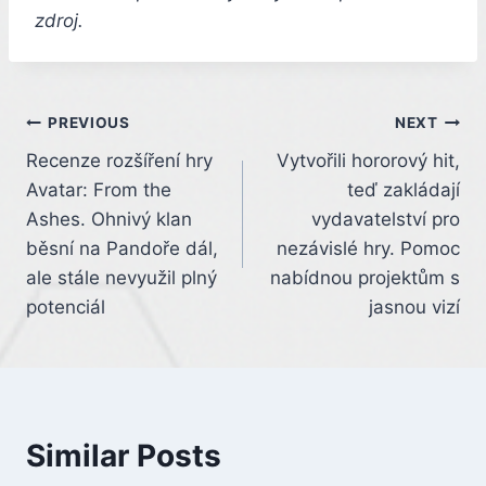
zdroj.
Post
PREVIOUS
NEXT
Recenze rozšíření hry
Vytvořili hororový hit,
navigation
Avatar: From the
teď zakládají
Ashes. Ohnivý klan
vydavatelství pro
běsní na Pandoře dál,
nezávislé hry. Pomoc
ale stále nevyužil plný
nabídnou projektům s
potenciál
jasnou vizí
Similar Posts