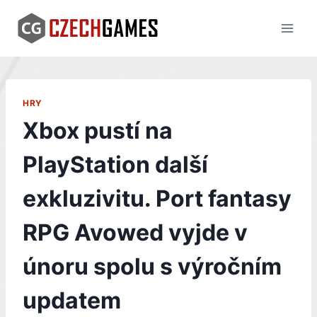
Skip
to
content
HRY
Xbox pustí na
PlayStation další
exkluzivitu. Port fantasy
RPG Avowed vyjde v
únoru spolu s výročním
updatem