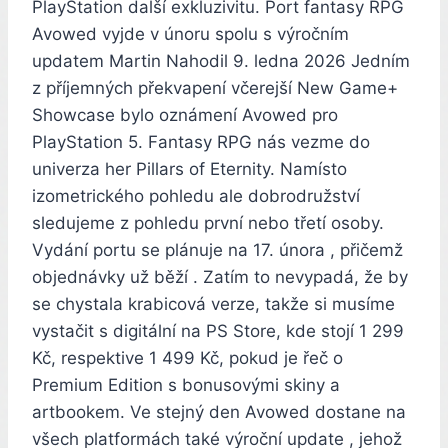
PlayStation další exkluzivitu. Port fantasy RPG
Avowed vyjde v únoru spolu s výročním
updatem Martin Nahodil 9. ledna 2026 Jedním
z příjemných překvapení včerejší New Game+
Showcase bylo oznámení Avowed pro
PlayStation 5. Fantasy RPG nás vezme do
univerza her Pillars of Eternity. Namísto
izometrického pohledu ale dobrodružství
sledujeme z pohledu první nebo třetí osoby.
Vydání portu se plánuje na 17. února , přičemž
objednávky už běží . Zatím to nevypadá, že by
se chystala krabicová verze, takže si musíme
vystačit s digitální na PS Store, kde stojí 1 299
Kč, respektive 1 499 Kč, pokud je řeč o
Premium Edition s bonusovými skiny a
artbookem. Ve stejný den Avowed dostane na
všech platformách také výroční update , jehož