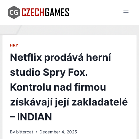
Skip
to
content
HRY
Netflix prodává herní
studio Spry Fox.
Kontrolu nad firmou
získávají její zakladatelé
– INDIAN
By
bittercat
December 4, 2025