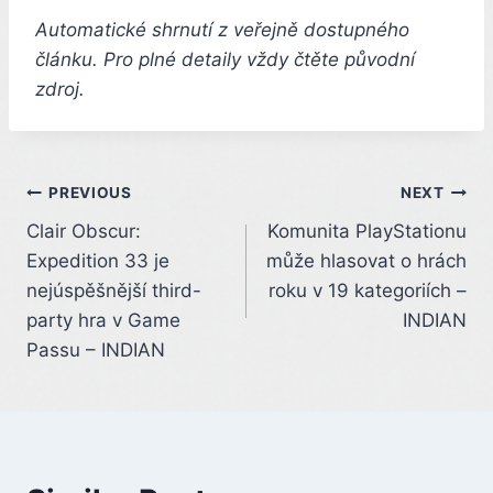
Automatické shrnutí z veřejně dostupného
článku. Pro plné detaily vždy čtěte původní
zdroj.
Post
PREVIOUS
NEXT
Clair Obscur:
Komunita PlayStationu
navigation
Expedition 33 je
může hlasovat o hrách
nejúspěšnější third-
roku v 19 kategoriích –
party hra v Game
INDIAN
Passu – INDIAN