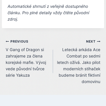
Automatické shrnutí z veřejně dostupného
článku. Pro plné detaily vždy čtěte původní
zdroj.
Post
PREVIOUS
NEXT
V Gang of Dragon si
Letecká arkáda Ace
navigation
zahrajeme za člena
Combat po sedmi
korejské mafie. Vývoj
letech ožívá. Jako pilot
vede původní tvůrce
moderních stíhaček
série Yakuza
budeme bránit fiktivní
domovinu