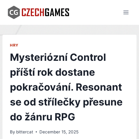
Skip
to
content
HRY
Mysteriózní Control
příští rok dostane
pokračování. Resonant
se od střílečky přesune
do žánru RPG
By
bittercat
December 15, 2025