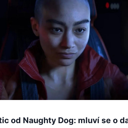
tic od Naughty Dog: mluví se o d