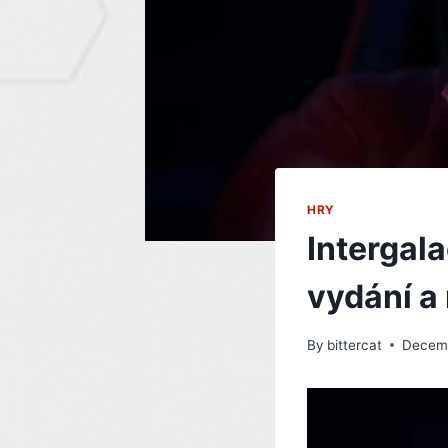
HRY
Intergal
vydání a
By
bittercat
Decemb