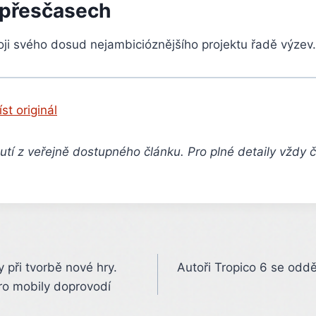
 přesčasech
ývoji svého dosud nejambicióznějšího projektu řadě výzev.
íst originál
tí z veřejně dostupného článku. Pro plné detaily vždy 
ly při tvorbě nové hry.
Autoři Tropico 6 se odd
ro mobily doprovodí