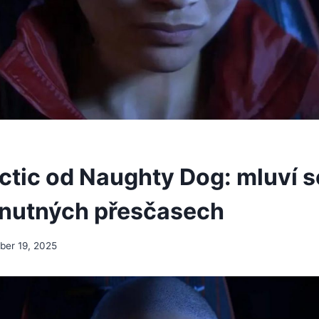
actic od Naughty Dog: mluví s
 nutných přesčasech
er 19, 2025