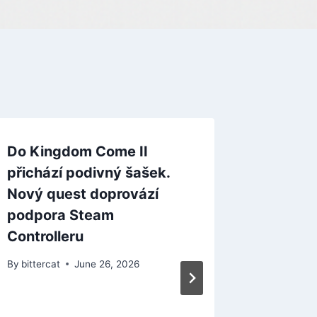
Do Kingdom Come II
přichází podivný šašek.
Nový quest doprovází
podpora Steam
Controlleru
By
bittercat
June 26, 2026
Intel p