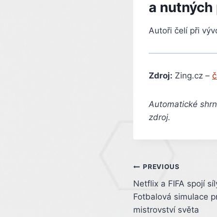
a nutných
Autoři čelí při v
Zdroj:
Zing.cz –
č
Automatické shrnu
zdroj.
Post
PREVIOUS
Netflix a FIFA spojí sí
navigation
Fotbalová simulace p
mistrovství světa