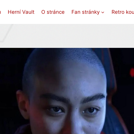
ů
Herní Vault
O stránce
Fan stránky
Retro ko