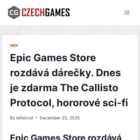
Skip
to
content
HRY
Epic Games Store
rozdává dárečky. Dnes
je zdarma The Callisto
Protocol, hororové sci-fi
By
bittercat
December 25, 2025
Epic Games Store rozdává