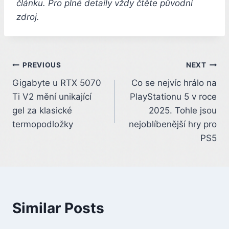
článku. Pro plné detaily vždy čtěte původní
zdroj.
Post
PREVIOUS
NEXT
Gigabyte u RTX 5070
Co se nejvíc hrálo na
navigation
Ti V2 mění unikající
PlayStationu 5 v roce
gel za klasické
2025. Tohle jsou
termopodložky
nejoblíbenější hry pro
PS5
Similar Posts