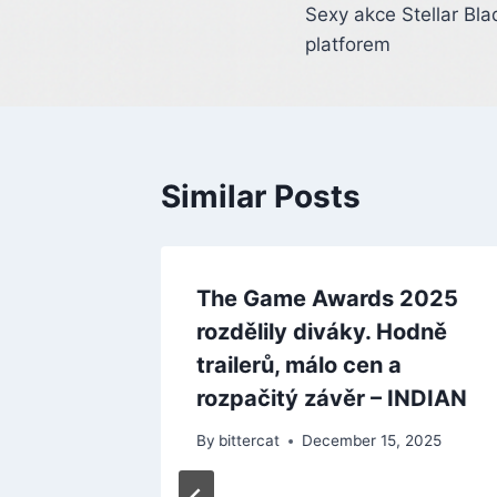
Sexy akce Stellar Bla
navigation
platforem
Similar Posts
. Horor
The Game Awards 2025
, který
rozdělily diváky. Hodně
 pod
trailerů, málo cen a
rozpačitý závěr – INDIAN
 2025
By
bittercat
December 15, 2025