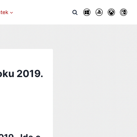
utek
oku 2019.