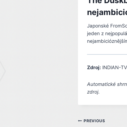
The Duskb
nejambició
Japonské FromSoft
jeden z nejpopulá
nejambicióznější
Zdroj:
INDIAN-TV
Automatické shrnu
zdroj.
Post
PREVIOUS