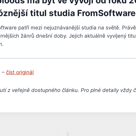
loods má být ve vývoji od roku 2
znější titul studia FromSoftware
ware patří mezi nejuznávanější studia na světě. Právě 
rnějších žánrů dnešní doby. Jejich aktuálně vyvíjený titu
m.
 –
číst originál
tí z veřejně dostupného článku. Pro plné detaily vždy 