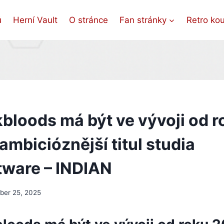
ů
Herní Vault
O stránce
Fan stránky
Retro ko
bloods má být ve vývoji od r
ambicióznější titul studia
ware – INDIAN
er 25, 2025