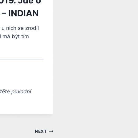
019. Jde o
 – INDIAN
u nich se zrodil
l má být tím
čtěte původní
NEXT