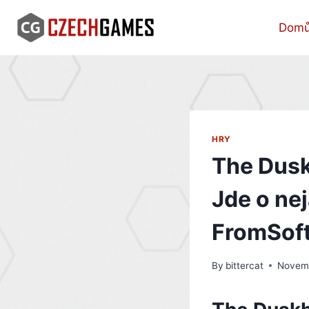
Skip
to
Dom
content
HRY
The Dusk
Jde o nej
FromSoft
By
bittercat
Novemb