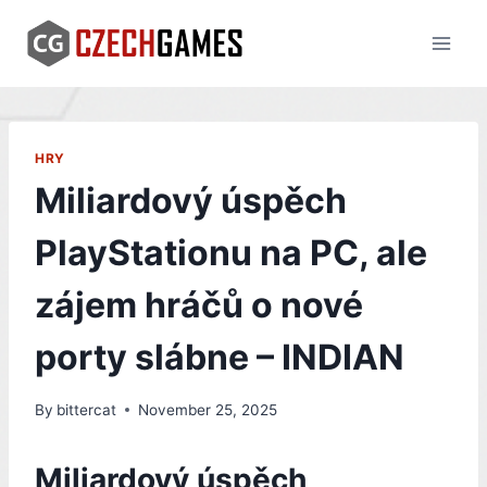
Skip
to
content
HRY
Miliardový úspěch
PlayStationu na PC, ale
zájem hráčů o nové
porty slábne – INDIAN
By
bittercat
November 25, 2025
Miliardový úspěch