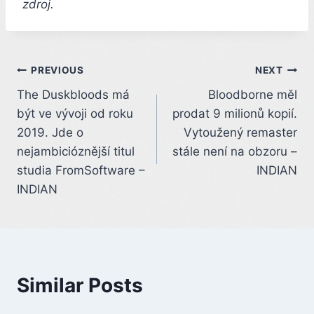
zdroj.
Post
PREVIOUS
NEXT
The Duskbloods má
Bloodborne měl
navigation
být ve vývoji od roku
prodat 9 milionů kopií.
2019. Jde o
Vytoužený remaster
nejambicióznější titul
stále není na obzoru –
studia FromSoftware –
INDIAN
INDIAN
Similar Posts