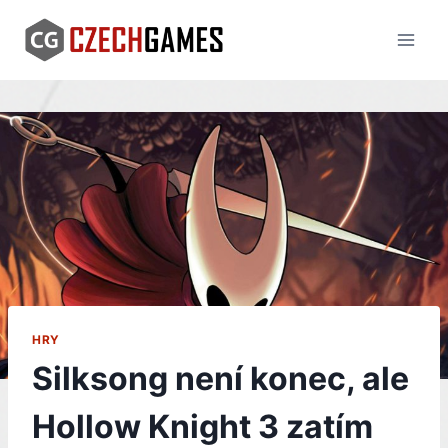
Skip
to
content
HRY
Silksong není konec, ale
Hollow Knight 3 zatím