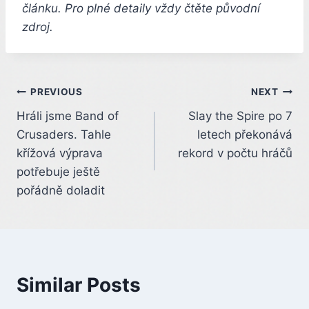
článku. Pro plné detaily vždy čtěte původní
zdroj.
Post
PREVIOUS
NEXT
Hráli jsme Band of
Slay the Spire po 7
navigation
Crusaders. Tahle
letech překonává
křížová výprava
rekord v počtu hráčů
potřebuje ještě
pořádně doladit
Similar Posts