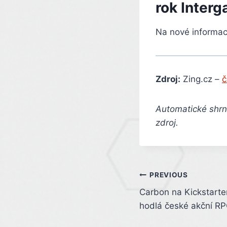
rok Interg
Na nové informac
Zdroj:
Zing.cz –
č
Automatické shrnu
zdroj.
Post
PREVIOUS
Carbon na Kickstarter
navigation
hodlá české akční RP