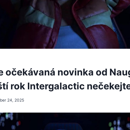
e očekávaná novinka od Nau
tí rok Intergalactic nečekejt
er 24, 2025