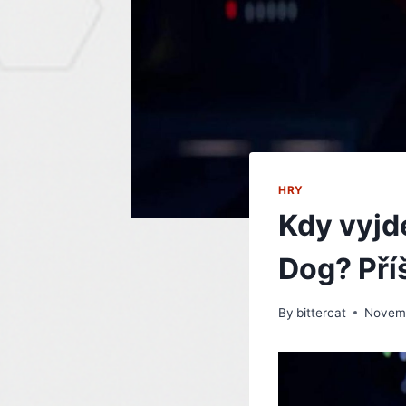
HRY
Kdy vyjd
Dog? Příš
By
bittercat
Novemb