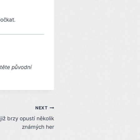
očkat.
čtěte původní
NEXT
již brzy opustí několik
známých her