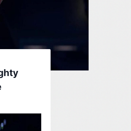
ghty
e