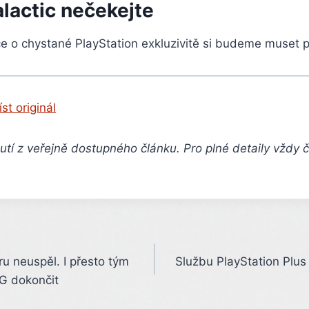
alactic nečekejte
e o chystané PlayStation exkluzivitě si budeme muset p
íst originál
tí z veřejně dostupného článku. Pro plné detaily vždy 
u neuspěl. I přesto tým
Službu PlayStation Plus 
G dokončit