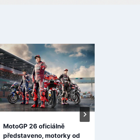
MotoGP 26 oficiálně
Vánoční
představeno, motorky od
zdarma 