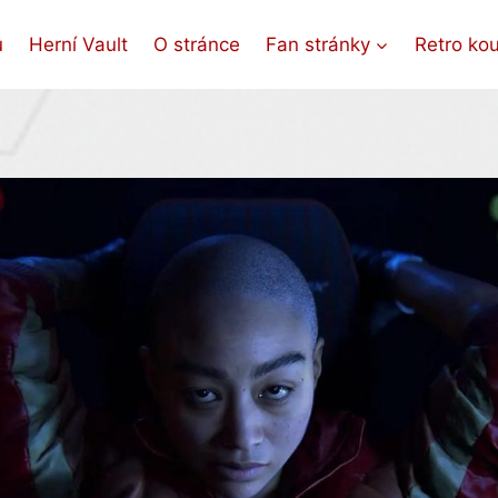
ů
Herní Vault
O stránce
Fan stránky
Retro ko