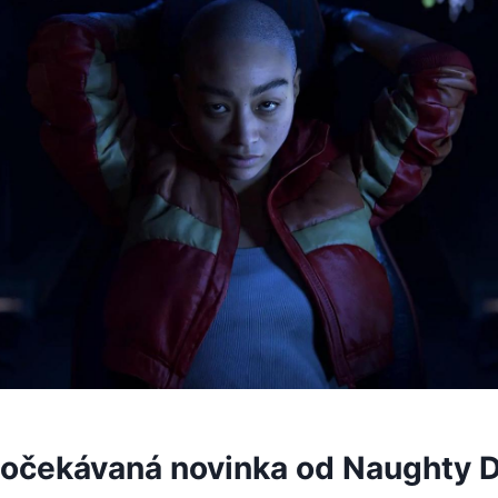
 očekávaná novinka od Naughty D