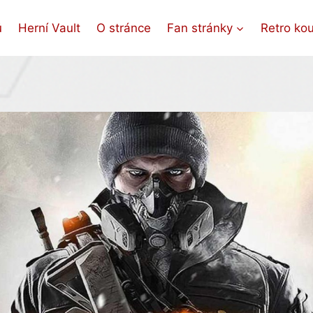
ů
Herní Vault
O stránce
Fan stránky
Retro ko