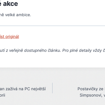
 akce
dně velké ambice.
íst originál
tí z veřejně dostupného článku. Pro plné detaily vždy 
n zažívá na PC největší
Postavičky ze 
rii
Simpsonovi, v