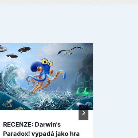
RECENZE: Darwin’s
Vlhké 
Paradox! vypadá jako hra
béčkov