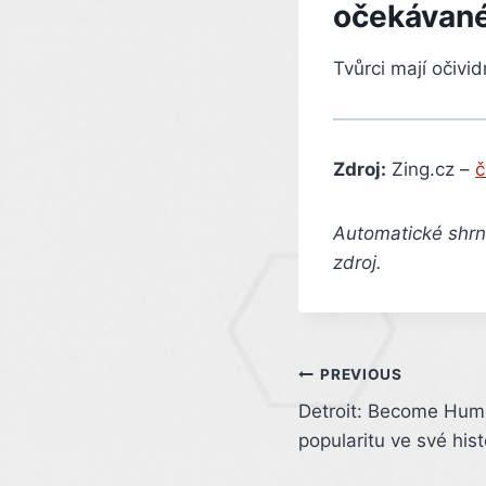
očekávané
Tvůrci mají očivi
Zdroj:
Zing.cz –
č
Automatické shrnu
zdroj.
Post
PREVIOUS
Detroit: Become Huma
navigation
popularitu ve své histo