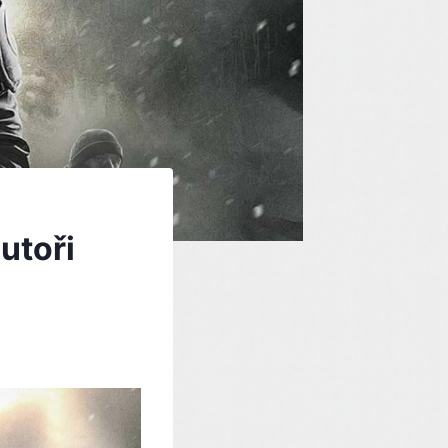
utoři