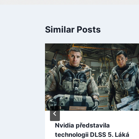
Similar Posts
 se
dej na
aster
Nvidia představila
technologii DLSS 5. Láká