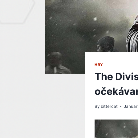
HRY
The Divi
očekáva
By
bittercat
Januar