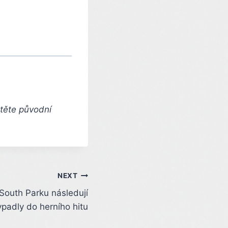
čtěte původní
NEXT
South Parku následují
padly do herního hitu