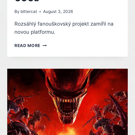
By
bittercat
August 3, 2026
Rozsáhlý fanouškovský projekt zamířil na
novou platformu.
ZKRAŤTE
READ MORE
SI
ČEKÁNÍ
NA
NOVÝ
FALLOUT.
OCEŇOVANÝ
SPIN-
OFF
VYŠEL
ZDARMA
NA
GOGU