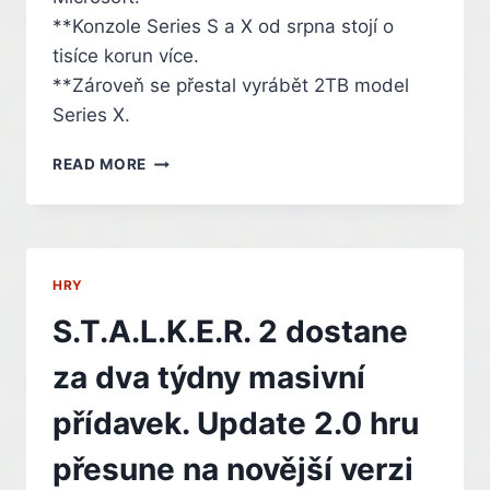
**Konzole Series S a X od srpna stojí o
tisíce korun více.
**Zároveň se přestal vyrábět 2TB model
Series X.
MICROSOFT
READ MORE
ZDRAŽIL
XBOXY
AŽ
O
70
HRY
%.
V
S.T.A.L.K.E.R. 2 dostane
ČESKU
SE
za dva týdny masivní
UŽ
ALE
přídavek. Update 2.0 hru
SKORO
ANI
přesune na novější verzi
NEDAJÍ