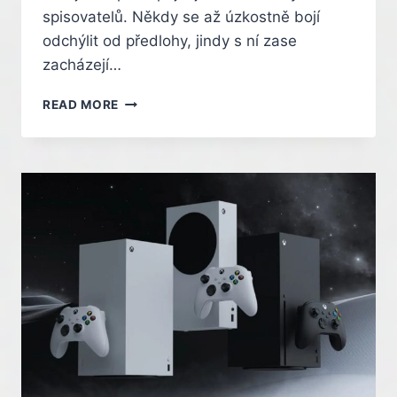
spisovatelů. Někdy se až úzkostně bojí
odchýlit od předlohy, jindy s ní zase
zacházejí…
TYTO
READ MORE
HRY
NÁS
NAUČILY
ČÍST.
POZNÁTE
NEJSLAVNĚJŠÍ
ADAPTACE
KNIH?