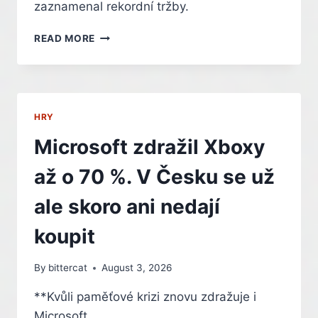
zaznamenal rekordní tržby.
HRY
READ MORE
ZE
SÉRIE
MARVEL’S
SPIDER-
MAN
HRY
JSOU
DÍKY
Microsoft zdražil Xboxy
NOVÉMU
FILMU
až o 70 %. V Česku se už
OPĚT
V
ale skoro ani nedají
KURZU
koupit
By
bittercat
August 3, 2026
**Kvůli paměťové krizi znovu zdražuje i
Microsoft.