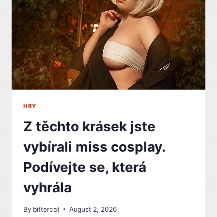
V
SRPNU
–
INDIAN
HRY
Z těchto krásek jste
vybírali miss cosplay.
Podívejte se, která
vyhrála
By
bittercat
August 2, 2026