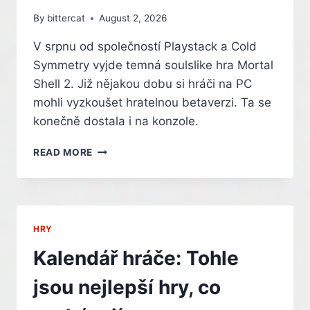
By
bittercat
August 2, 2026
V srpnu od společností Playstack a Cold
Symmetry vyjde temná soulslike hra Mortal
Shell 2. Již nějakou dobu si hráči na PC
mohli vyzkoušet hratelnou betaverzi. Ta se
konečně dostala i na konzole.
BETAVERZE
READ MORE
TEMNÉ
SOULOVKY
MORTAL
SHELL
2
HRY
SE
DOČKALI
Kalendář hráče: Tohle
TAKÉ
HRÁČI
jsou nejlepší hry, co
NA
KONZOLÍCH