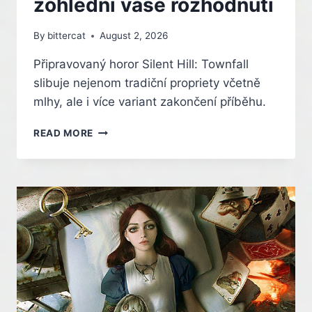
zohlední vaše rozhodnutí
By
bittercat
August 2, 2026
Připravovaný horor Silent Hill: Townfall
slibuje nejenom tradiční propriety včetně
mlhy, ale i více variant zakončení příběhu.
PĚT
READ MORE
RŮZNÝCH
KONCŮ.
NOVÝ
SILENT
HILL:
TOWNFALL
ZOHLEDNÍ
VAŠE
ROZHODNUTÍ