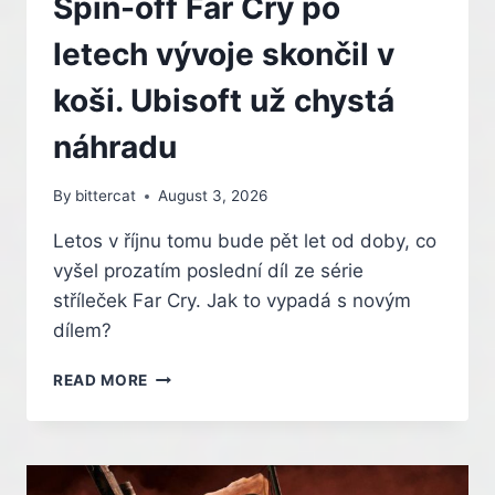
Spin-off Far Cry po
letech vývoje skončil v
koši. Ubisoft už chystá
náhradu
By
bittercat
August 3, 2026
Letos v říjnu tomu bude pět let od doby, co
vyšel prozatím poslední díl ze série
stříleček Far Cry. Jak to vypadá s novým
dílem?
SPIN-
READ MORE
OFF
FAR
CRY
PO
LETECH