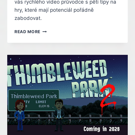
vás rychlého video průvodce s pěti tipy na
hry, které mají potenciál pořádně
zabodovat.
PĚT
READ MORE
TIPŮ
NA
SRPNOVÉ
HRY.
VRACÍ
SE
VETŘELEC
I
DON
SALIERI
Z
MAFIE