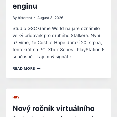
KOUPIT
enginu
By
bittercat
August 3, 2026
Studio GSC Game World na jaře oznámilo
velký přídavek pro druhého Stalkera. Nyní
už víme, že Cost of Hope dorazí 20. srpna,
tentokrát na PC, Xbox Series i PlayStation 5
současně . Tajemný signál z …
S.T.A.L.K.E.R.
READ MORE
2
DOSTANE
ZA
DVA
TÝDNY
HRY
MASIVNÍ
PŘÍDAVEK.
Nový ročník virtuálního
UPDATE
2.0