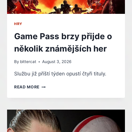
HRY
Game Pass brzy přijde o
několik známějších her
By
bittercat
August 3, 2026
Službu již příští týden opustí čtyři tituly.
GAME
READ MORE
PASS
BRZY
PŘIJDE
O
NĚKOLIK
ZNÁMĚJŠÍCH
HER