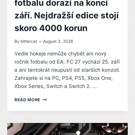
fotbalu dorazí na konci
HRU
PŘESUNE
září. Nejdražší edice stojí
NA
NOVĚJŠÍ
skoro 4000 korun
VERZI
ENGINU
By
bittercat
August 3, 2026
Vedle hokeje nemůže chybět ani nový
ročník fotbalu od EA. FC 27 vychází 25. září
a ani tentokrát neupustí od starších konzolí.
Zahrajete si na PC, PS4, PS5, Xbox One,
Xbox Series, Switch a Switch 2. …
NOVÝ
READ MORE
ROČNÍK
VIRTUÁLNÍHO
FOTBALU
DORAZÍ
NA