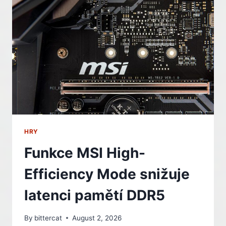
KONCI
ZÁŘÍ.
NEJDRAŽŠÍ
EDICE
STOJÍ
SKORO
4000
KORUN
HRY
Funkce MSI High-
Efficiency Mode snižuje
latenci pamětí DDR5
By
bittercat
August 2, 2026