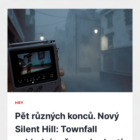
VRACÍ.
RON
GILBERT
CHYSTÁ
THIMBLEWEED
PARK
2
HRY
Pět různých konců. Nový
Silent Hill: Townfall