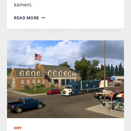
kameni.
SERIÁL
READ MORE
GOD
OF
WAR
MÁ
PRO
DRUHOU
ŘADU
DOZNAT
DALŠÍCH
ZMĚN
HRY