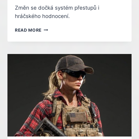
Změn se dočká systém přestupů i
hráčského hodnocení.
EA
READ MORE
SPORTS
FC
27
LÁKÁ
V
NOVÉ
UKÁZCE
NA
REŽIM
KARIÉRY