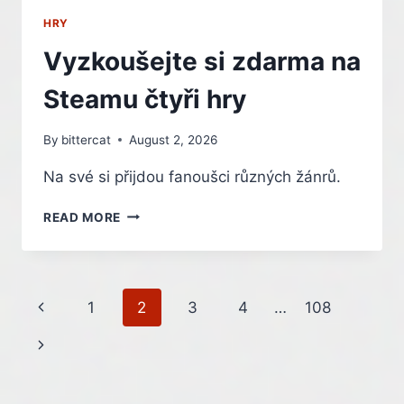
HRY
Vyzkoušejte si zdarma na
Steamu čtyři hry
By
bittercat
August 2, 2026
Na své si přijdou fanoušci různých žánrů.
VYZKOUŠEJTE
READ MORE
SI
ZDARMA
NA
STEAMU
Page
Previous
1
2
3
4
…
108
ČTYŘI
HRY
navigation
Page
Next
Page