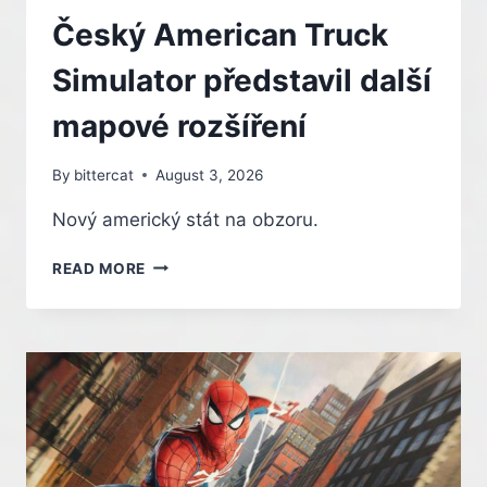
Český American Truck
Simulator představil další
mapové rozšíření
By
bittercat
August 3, 2026
Nový americký stát na obzoru.
ČESKÝ
READ MORE
AMERICAN
TRUCK
SIMULATOR
PŘEDSTAVIL
DALŠÍ
MAPOVÉ
ROZŠÍŘENÍ