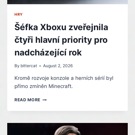
HRY
Šéfka Xboxu zveřejnila
čtyři hlavní priority pro
nadcházející rok
By
bittercat
August 2, 2026
Kromě rozvoje konzole a herních sérií byl
přímo zmíněn Minecraft.
ŠÉFKA
READ MORE
XBOXU
ZVEŘEJNILA
ČTYŘI
HLAVNÍ
PRIORITY