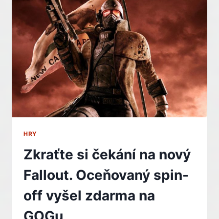
VÝVOJE
SKONČIL
V
KOŠI.
UBISOFT
UŽ
CHYSTÁ
NÁHRADU
HRY
Zkraťte si čekání na nový
Fallout. Oceňovaný spin-
off vyšel zdarma na
GOGu