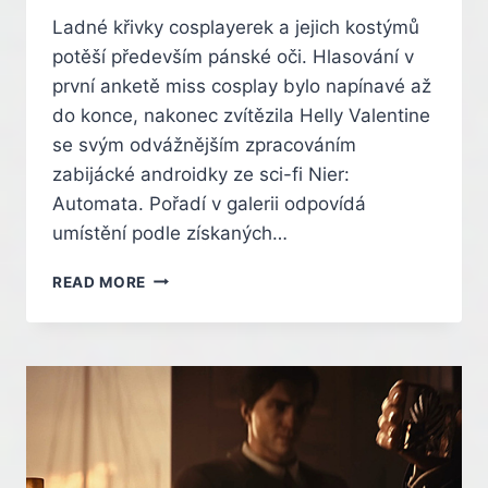
Ladné křivky cosplayerek a jejich kostýmů
potěší především pánské oči. Hlasování v
první anketě miss cosplay bylo napínavé až
do konce, nakonec zvítězila Helly Valentine
se svým odvážnějším zpracováním
zabijácké androidky ze sci-fi Nier:
Automata. Pořadí v galerii odpovídá
umístění podle získaných…
Z
READ MORE
TĚCHTO
KRÁSEK
JSTE
VYBÍRALI
MISS
COSPLAY.
PODÍVEJTE
SE,
KTERÁ