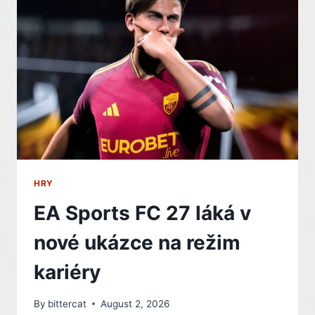
PRO
NADCHÁZEJÍCÍ
ROK
HRY
EA Sports FC 27 láká v
nové ukázce na režim
kariéry
By
bittercat
August 2, 2026