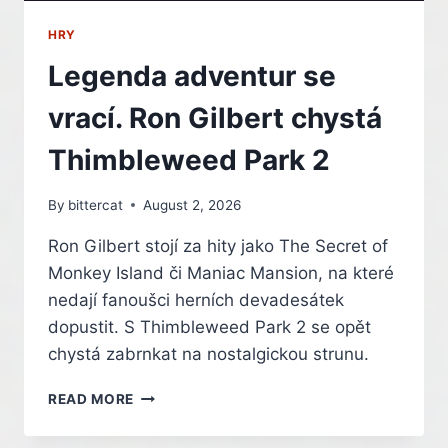
HRY
Legenda adventur se
vrací. Ron Gilbert chystá
Thimbleweed Park 2
By
bittercat
August 2, 2026
Ron Gilbert stojí za hity jako The Secret of
Monkey Island či Maniac Mansion, na které
nedají fanoušci herních devadesátek
dopustit. S Thimbleweed Park 2 se opět
chystá zabrnkat na nostalgickou strunu.
LEGENDA
READ MORE
ADVENTUR
SE