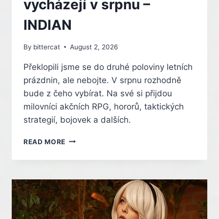
vycházejí v srpnu –
–
INDIAN
INDIAN
By
bittercat
August 2, 2026
Překlopili jsme se do druhé poloviny letních
prázdnin, ale nebojte. V srpnu rozhodně
bude z čeho vybírat. Na své si přijdou
milovníci akčních RPG, hororů, taktických
strategií, bojovek a dalších.
KALENDÁŘ
READ MORE
HRÁČE:
TOHLE
JSOU
NEJLEPŠÍ
HRY,
CO
VYCHÁZEJÍ