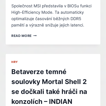
Společnost MSI představila v BIOSu funkci
High-Efficiency Mode. Ta automaticky
optimalizuje časování běžných DDR5
pamětí a výrazně snižuje jejich latenci.
FUNKCE
READ MORE
MSI
HIGH-
EFFICIENCY
MODE
SNIŽUJE
HRY
LATENCI
PAMĚTÍ
Betaverze temné
DDR5
soulovky Mortal Shell 2
se dočkali také hráči na
konzolích – INDIAN