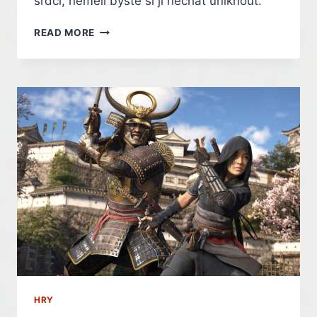
srdci, neměli byste si ji nechat uniknout.
BÝVAL
READ MORE
SYMBOLEM
DOKONALOSTI.
RECENZE
VZESTUPU
A
PÁDU
STUDIA
BLIZZARD
HRY