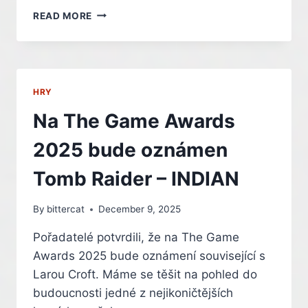
PLAYSTATION
READ MORE
5
OVLÁDLA
LETOŠNÍ
BLACK
FRIDAY.
HRY
XBOX
I
Na The Game Awards
SWITCH
VÝRAZNĚ
2025 bude oznámen
ZTRÁCELI
–
Tomb Raider – INDIAN
INDIAN
By
bittercat
December 9, 2025
Pořadatelé potvrdili, že na The Game
Awards 2025 bude oznámení související s
Larou Croft. Máme se těšit na pohled do
budoucnosti jedné z nejikoničtějších