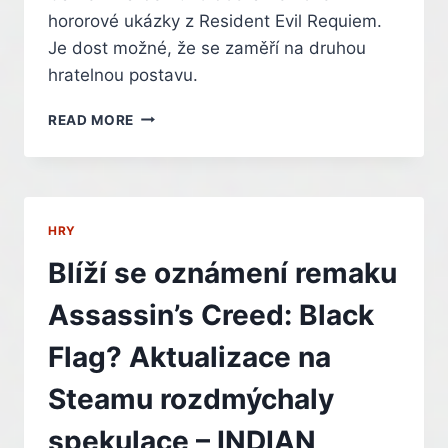
hororové ukázky z Resident Evil Requiem.
Je dost možné, že se zaměří na druhou
hratelnou postavu.
PŘEDČASNĚ
READ MORE
ODHALENA
DRUHÁ
HRATELNÁ
POSTAVA
RESIDENT
HRY
EVIL
REQUIEM.
Blíží se oznámení remaku
BUDE
ALE
Assassin’s Creed: Black
HLAVNÍ?
–
Flag? Aktualizace na
INDIAN
Steamu rozdmýchaly
spekulace – INDIAN