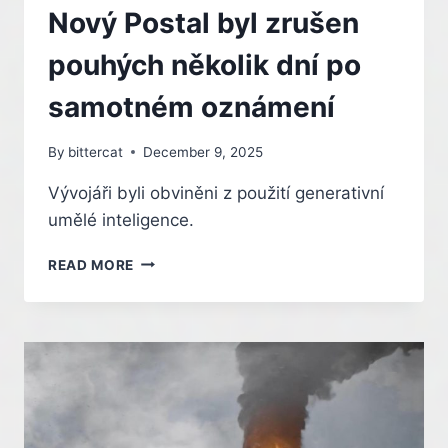
Nový Postal byl zrušen
pouhých několik dní po
samotném oznámení
By
bittercat
December 9, 2025
Vývojáři byli obviněni z použití generativní
umělé inteligence.
NOVÝ
READ MORE
POSTAL
BYL
ZRUŠEN
POUHÝCH
NĚKOLIK
DNÍ
PO
SAMOTNÉM