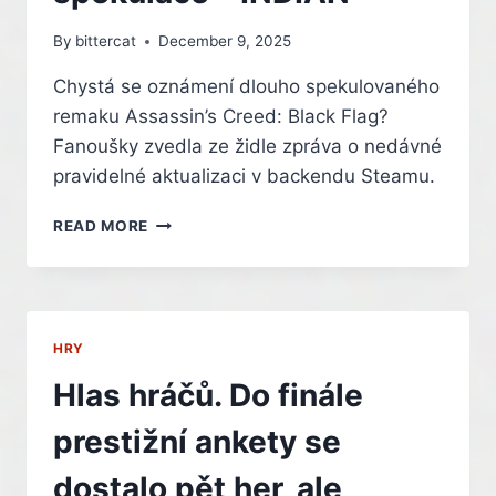
By
bittercat
December 9, 2025
Chystá se oznámení dlouho spekulovaného
remaku Assassin’s Creed: Black Flag?
Fanoušky zvedla ze židle zpráva o nedávné
pravidelné aktualizaci v backendu Steamu.
BLÍŽÍ
READ MORE
SE
OZNÁMENÍ
REMAKU
ASSASSIN’S
CREED:
HRY
BLACK
FLAG?
Hlas hráčů. Do finále
AKTUALIZACE
NA
prestižní ankety se
STEAMU
ROZDMÝCHALY
dostalo pět her, ale