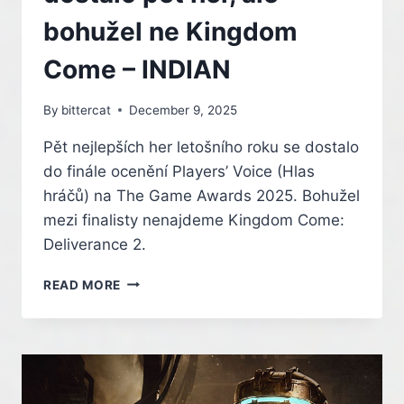
SPEKULACE
–
bohužel ne Kingdom
INDIAN
Come – INDIAN
By
bittercat
December 9, 2025
Pět nejlepších her letošního roku se dostalo
do finále ocenění Players’ Voice (Hlas
hráčů) na The Game Awards 2025. Bohužel
mezi finalisty nenajdeme Kingdom Come:
Deliverance 2.
HLAS
READ MORE
HRÁČŮ.
DO
FINÁLE
PRESTIŽNÍ
ANKETY
SE