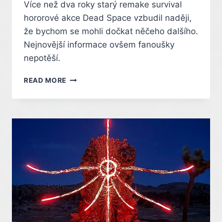
Více než dva roky starý remake survival
hororové akce Dead Space vzbudil naději,
že bychom se mohli dočkat něčeho dalšího.
Nejnovější informace ovšem fanoušky
nepotěší.
SÉRIE
READ MORE
SCI-
FI
HORORŮ
DEAD
SPACE
JE
U
LEDU.
BUDOU
SE
JÍ
CHTÍT
SAÚDOVÉ