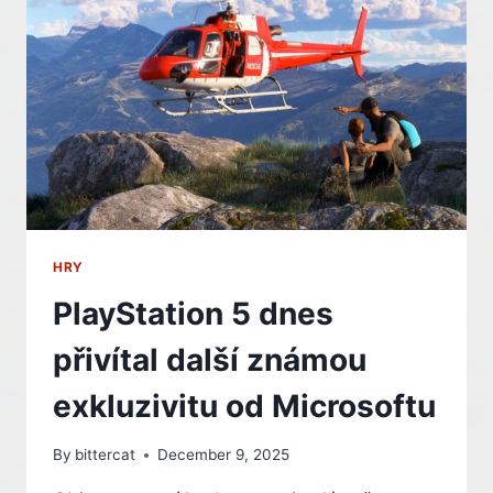
BUDOUCNU
DVĚ
HLAVNÍ
POSTAVY
HRY
PlayStation 5 dnes
přivítal další známou
exkluzivitu od Microsoftu
By
bittercat
December 9, 2025