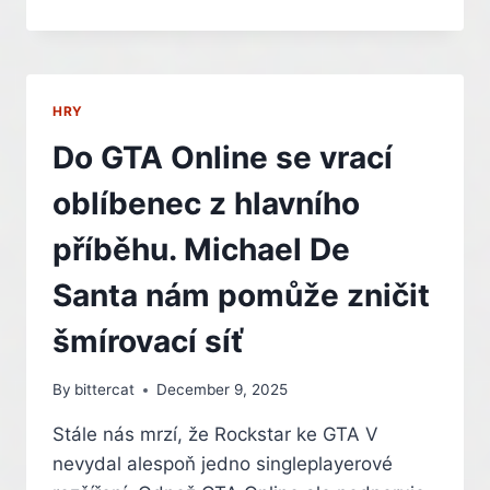
PŘICHÁZÍ
O
SVÉHO
DUCHOVNÍHO
OTCE.
HRY
KACUHIRO
HARADA
Do GTA Online se vrací
PO
VÍCE
oblíbenec z hlavního
NEŽ
30
příběhu. Michael De
LETECH
ODCHÁZÍ
Santa nám pomůže zničit
Z
TÝMU
šmírovací síť
By
bittercat
December 9, 2025
Stále nás mrzí, že Rockstar ke GTA V
nevydal alespoň jedno singleplayerové