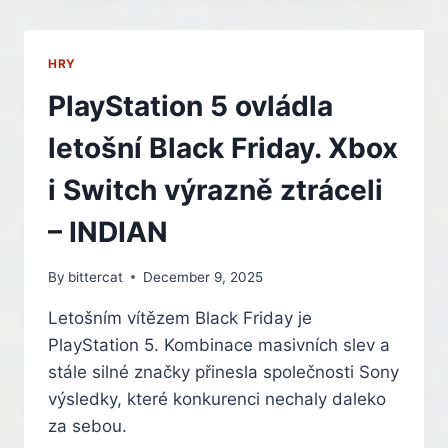
HRY
A
VYHRAJTE
HRY
GRAFICKOU
KARTU
PlayStation 5 ovládla
NVIDIA
GEFORCE
letošní Black Friday. Xbox
RTX
OD
i Switch výrazně ztráceli
GAINWARDU
– INDIAN
By
bittercat
December 9, 2025
Letošním vítězem Black Friday je
PlayStation 5. Kombinace masivních slev a
stále silné značky přinesla společnosti Sony
výsledky, které konkurenci nechaly daleko
za sebou.