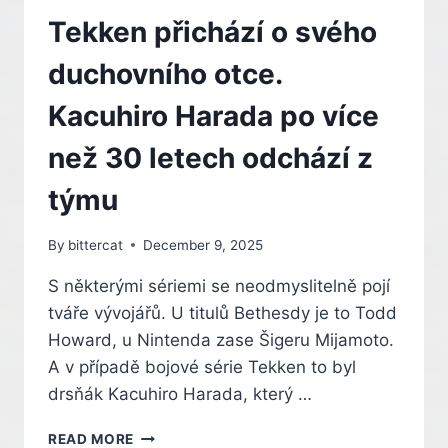
LET
LEGO
Tekken přichází o svého
HER
A
duchovního otce.
KOMEDIÁLNÍ
DETEKTIVKA
Kacuhiro Harada po více
ZDARMA
než 30 letech odchází z
týmu
By
bittercat
December 9, 2025
S některými sériemi se neodmyslitelně pojí
tváře vývojářů. U titulů Bethesdy je to Todd
Howard, u Nintenda zase Šigeru Mijamoto.
A v případě bojové série Tekken to byl
drsňák Kacuhiro Harada, který …
TEKKEN
READ MORE