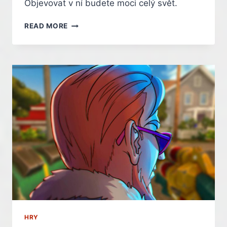
Objevovat v ní budete moci celý svět.
PLAYSTATION
READ MORE
5
DNES
PŘIVÍTAL
DALŠÍ
ZNÁMOU
EXKLUZIVITU
OD
MICROSOFTU
HRY