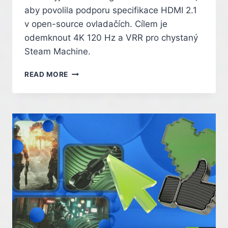
aby povolila podporu specifikace HDMI 2.1
v open-source ovladačích. Cílem je
odemknout 4K 120 Hz a VRR pro chystaný
Steam Machine.
VALVE
READ MORE
BOJUJE
ZA
HDMI
2.1
NA
STEAM
MACHINE.
CHCE
OPEN-
SOURCE
OVLADAČE