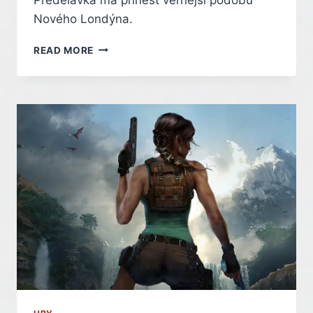
Nového Londýna.
FROSTPUNK
READ MORE
1886
V
IN-
ENGINE
ZÁBĚRECH,
VÝVOJÁŘI
SE
PODĚLILI
O
STŘÍPKY
Z
VÝVOJE