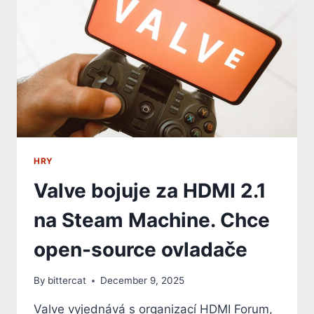
DOSTALO
S
NATIVNÍ
VERZÍ
I
NA
NINTENDO
SWITCH
2
HRY
Valve bojuje za HDMI 2.1
na Steam Machine. Chce
open-source ovladače
By
bittercat
December 9, 2025
Valve vyjednává s organizací HDMI Forum,