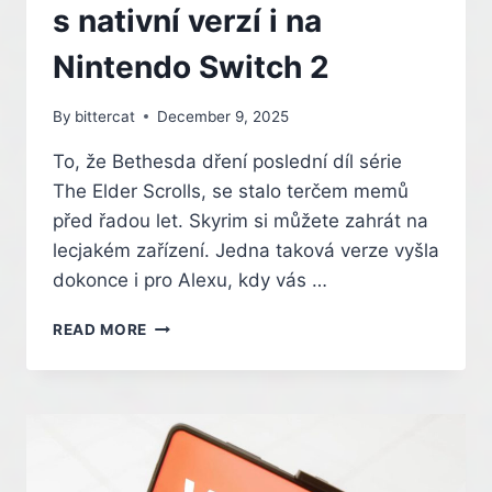
s nativní verzí i na
Nintendo Switch 2
By
bittercat
December 9, 2025
To, že Bethesda dření poslední díl série
The Elder Scrolls, se stalo terčem memů
před řadou let. Skyrim si můžete zahrát na
lecjakém zařízení. Jedna taková verze vyšla
dokonce i pro Alexu, kdy vás …
UŽ
READ MORE
ZASE
VYCHÁZÍ
SKYRIM.
KULTOVNÍ
FANTASY
DOBRODRUŽSTVÍ
SE