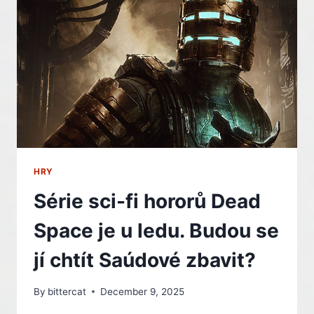
DOSTALO
PĚT
HER,
ALE
BOHUŽEL
NE
KINGDOM
COME
–
INDIAN
HRY
Série sci-fi hororů Dead
Space je u ledu. Budou se
jí chtít Saúdové zbavit?
By
bittercat
December 9, 2025