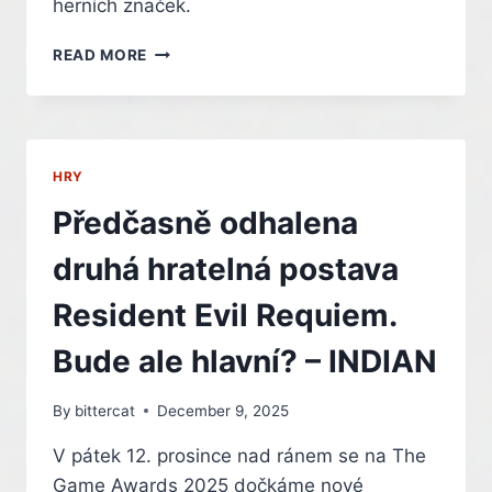
herních značek.
NA
READ MORE
THE
GAME
AWARDS
2025
BUDE
HRY
OZNÁMEN
TOMB
Předčasně odhalena
RAIDER
–
druhá hratelná postava
INDIAN
Resident Evil Requiem.
Bude ale hlavní? – INDIAN
By
bittercat
December 9, 2025
V pátek 12. prosince nad ránem se na The
Game Awards 2025 dočkáme nové