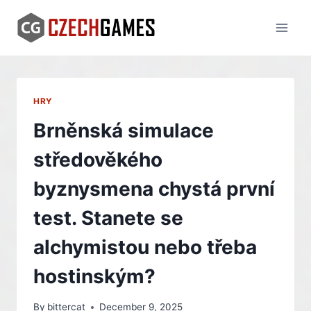
Skip
to
content
HRY
Brněnská simulace
středověkého
byznysmena chystá první
test. Stanete se
alchymistou nebo třeba
hostinským?
By
bittercat
December 9, 2025