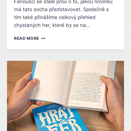
Fanoušci se stále přou o to, jakou novinku
má tato socha představovat. Společně s
tím také přinášíme celkový přehled
chystaných her, které by se na…
LIDEM
READ MORE
VRTÁ
HLAVOU
VÝZNAM
TAJEMNÉ
SOCHY
V
POUŠTI.
CO
BY
TO
MOHLO
BÝT?