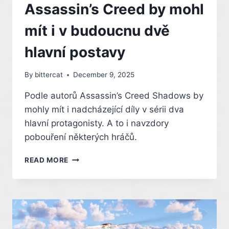
Assassin’s Creed by mohl
mít i v budoucnu dvě
hlavní postavy
By
bittercat
December 9, 2025
Podle autorů Assassin’s Creed Shadows by
mohly mít i nadcházející díly v sérii dva
hlavní protagonisty. A to i navzdory
pobouření některých hráčů.
ASSASSIN’S
READ MORE
CREED
BY
MOHL
MÍT
I
V