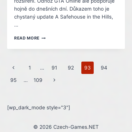
rozšíření. Odnož GTA Online ale podporuje
hojně do dnešních dní. Důkazem toho je
chystaný update A Safehouse in the Hills,
…
DO
READ MORE
GTA
ONLINE
SE
VRACÍ
Page
Previous
1
…
91
92
93
94
OBLÍBENEC
Z
navigation
Page
Next
95
…
109
HLAVNÍHO
PŘÍBĚHU.
Page
MICHAEL
DE
SANTA
[wp_dark_mode style="3"]
NÁM
POMŮŽE
ZNIČIT
© 2026 Czech-Games.NET
ŠMÍROVACÍ