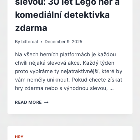
slevou: 30 let Lego her a
ROHEM
komediální detektivka
zdarma
By
bittercat
December 9, 2025
Na všech herních platformách je každou
chvíli nějaká slevová akce. Každý týden
proto vybíráme ty nejatraktivnější, které by
vám neměly uniknout. Pokud chcete získat
hry zdarma nebo s výhodnou slevou, …
HRY
READ MORE
ZADARMO,
NEBO
SE
SLEVOU:
30
HRY