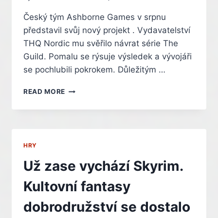
Český tým Ashborne Games v srpnu
představil svůj nový projekt . Vydavatelství
THQ Nordic mu svěřilo návrat série The
Guild. Pomalu se rýsuje výsledek a vývojáři
se pochlubili pokrokem. Důležitým …
BRNĚNSKÁ
READ MORE
SIMULACE
STŘEDOVĚKÉHO
BYZNYSMENA
CHYSTÁ
PRVNÍ
HRY
TEST.
STANETE
Už zase vychází Skyrim.
SE
ALCHYMISTOU
Kultovní fantasy
NEBO
TŘEBA
dobrodružství se dostalo
HOSTINSKÝM?