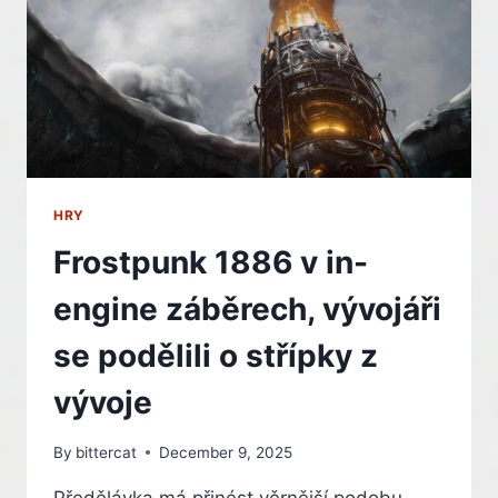
OZNÁMENÍ
HRY
Frostpunk 1886 v in-
engine záběrech, vývojáři
se podělili o střípky z
vývoje
By
bittercat
December 9, 2025
Předělávka má přinést věrnější podobu