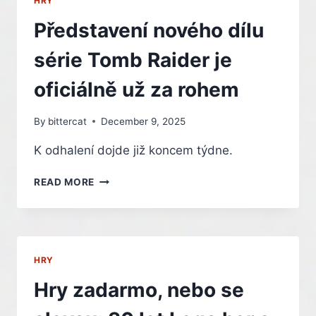
HRY
Představení nového dílu
série Tomb Raider je
oficiálně už za rohem
By
bittercat
December 9, 2025
K odhalení dojde již koncem týdne.
PŘEDSTAVENÍ
READ MORE
NOVÉHO
DÍLU
SÉRIE
TOMB
RAIDER
HRY
JE
OFICIÁLNĚ
Hry zadarmo, nebo se
UŽ
ZA