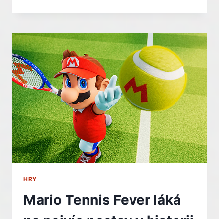
VYDĚLAL
MILIONY,
PŘESTO
ŽEBRÁ
U
FANOUŠKŮ,
ABY
MU
PŘISPĚLI
NA
NÁJEM
HRY
Mario Tennis Fever láká