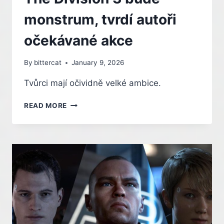
monstrum, tvrdí autoři
očekávané akce
By
bittercat
January 9, 2026
Tvůrci mají očividně velké ambice.
THE
READ MORE
DIVISION
3
BUDE
MONSTRUM,
TVRDÍ
AUTOŘI
OČEKÁVANÉ
AKCE