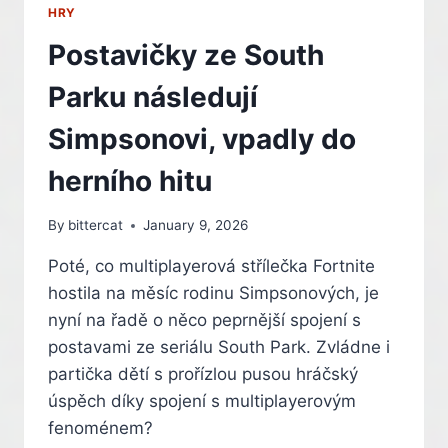
HRY
Postavičky ze South
Parku následují
Simpsonovi, vpadly do
herního hitu
By
bittercat
January 9, 2026
Poté, co multiplayerová střílečka Fortnite
hostila na měsíc rodinu Simpsonových, je
nyní na řadě o něco peprnější spojení s
postavami ze seriálu South Park. Zvládne i
partička dětí s prořízlou pusou hráčský
úspěch díky spojení s multiplayerovým
fenoménem?