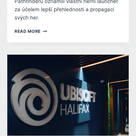
Pathfinderu oznámili vlastní herní launcher
za účelem lepší přehlednosti a propagaci
svých her.
OWLCAT
READ MORE
PŘEDSTAVILO
SVŮJ
LAUNCHER,
ALE
HRÁČI
HO
MOC
NEVÍTAJÍ