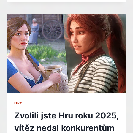
NABÍDNE
TÝMOVÉ
SOUBOJE
Z
PTAČÍ
PERSPEKTIVY
–
INDIAN
HRY
Zvolili jste Hru roku 2025,
vítěz nedal konkurentům