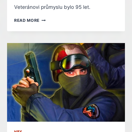
Veteránovi průmyslu bylo 95 let.
ZEMŘEL
READ MORE
DAVID
ROSEN.
ZALOŽIL
SEGU
A
STRÁVIL
S NÍ CELOU
KARIÉRU
HRY