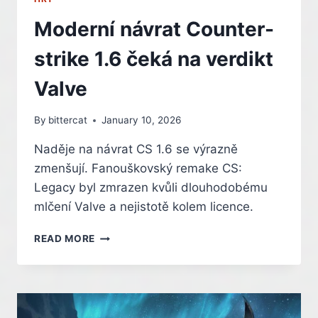
Moderní návrat Counter-
strike 1.6 čeká na verdikt
Valve
By
bittercat
January 10, 2026
Naděje na návrat CS 1.6 se výrazně
zmenšují. Fanouškovský remake CS:
Legacy byl zmrazen kvůli dlouhodobému
mlčení Valve a nejistotě kolem licence.
MODERNÍ
READ MORE
NÁVRAT
COUNTER-
STRIKE
1.6
ČEKÁ