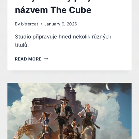
názvem The Cube
By
bittercat
January 9, 2026
Studio připravuje hned několik různých
titulů.
TVŮRCI
READ MORE
AKCE
ATOMIC
HEART
LÁKAJÍ
NA
NOVÝ
PROJEKT
S
NÁZVEM
THE
CUBE