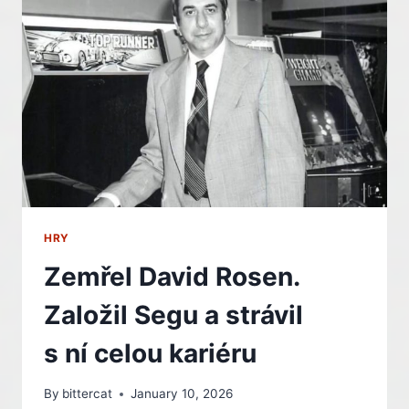
UZAVŘENÍ
STUDIA
HALIFAX,
VYŽÁDALY
SI
DOKUMENTACI
HRY
Zemřel David Rosen.
Založil Segu a strávil
s ní celou kariéru
By
bittercat
January 10, 2026