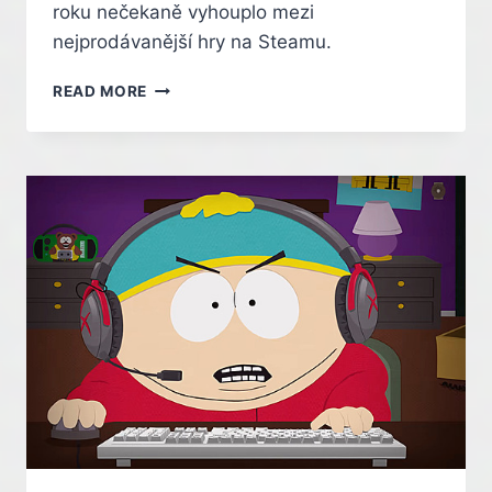
roku nečekaně vyhouplo mezi
nejprodávanější hry na Steamu.
NĚKOLIK
READ MORE
LET
STARÝ
SCI-
FI
HIT
NAJEDNOU
PRODAL
MILION
KOPIÍ
ZA
DVA
TÝDNY