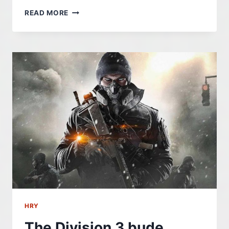
POSTAVIČKY
READ MORE
ZE
SOUTH
PARKU
NÁSLEDUJÍ
SIMPSONOVI,
VPADLY
DO
HERNÍHO
HITU
HRY
The Division 3 bude