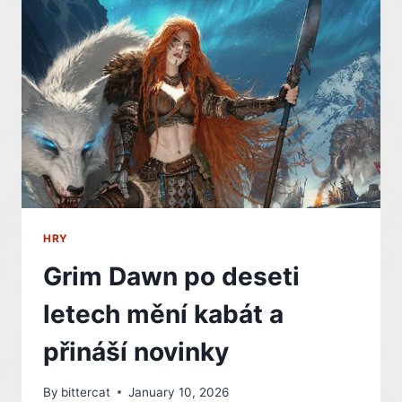
NA
VERDIKT
VALVE
HRY
Grim Dawn po deseti
letech mění kabát a
přináší novinky
By
bittercat
January 10, 2026