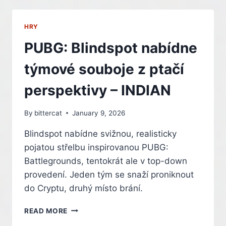
ČELÍ
KRITICE
KVŮLI
HRY
NEDBALÉMU
VYUŽITÍ
PUBG: Blindspot nabídne
UMĚLÉ
INTELIGENCE
týmové souboje z ptačí
–
INDIAN
perspektivy – INDIAN
By
bittercat
January 9, 2026
Blindspot nabídne svižnou, realisticky
pojatou střelbu inspirovanou PUBG:
Battlegrounds, tentokrát ale v top-down
provedení. Jeden tým se snaží proniknout
do Cryptu, druhý místo brání.
PUBG:
READ MORE
BLINDSPOT