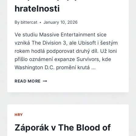
hratelnosti
By
bittercat
January 10, 2026
Ve studiu Massive Entertainment sice
vzniká The Division 3, ale Ubisoft i šestým
rokem hodlá podporovat druhý díl. Už loni
přišlo oznámení expanze Survivors, kde
Washington D.C. promění krutá …
THE
READ MORE
DIVISION
2:
SURVIVORS
ZASYPE
WASHINGTON
HRY
SNĚHEM.
ROZŠÍŘENÍ
Záporák v The Blood of
ZMĚNÍ