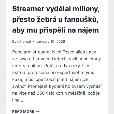
Streamer vydělal miliony,
přesto žebrá u fanoušků,
aby mu přispěli na nájem
By
bittercat
January 10, 2026
Populární streamer Nick Fosco alias Lacy
ve svých třiadvaceti letech zažil nepříjemný
střet s realitou. Poté, co dva roky žil v
ústředí profesionální e-sportového týmu
Faze, musí opět začít platit nájem „ze
svého“. Pronajaté bydlení ho ovšem vychází
na více než 350 tisíc korun měsíčně, což je
i na…
STREAMER
READ MORE