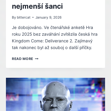
nejmenší šanci
By
bittercat
January 9, 2026
Je dobojováno. Ve čtenářské anketě Hra
roku 2025 bez zaváhání zvítězila česká hra
Kingdom Come: Deliverance 2. Zajímavý
tak nakonec byl až souboj o další příčky.
ZVOLILI
READ MORE
JSTE
HRU
ROKU
2025,
VÍTĚZ
NEDAL
KONKURENTŮM
NEJMENŠÍ
ŠANCI