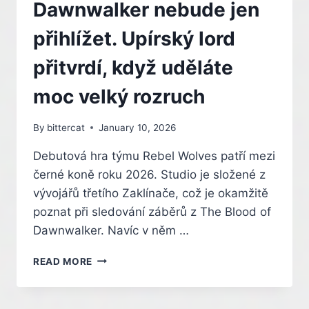
MAPU
Dawnwalker nebude jen
A
ZAPOJÍ
přihlížet. Upírský lord
POČASÍ
DO
přitvrdí, když uděláte
HRATELNOSTI
moc velký rozruch
By
bittercat
January 10, 2026
Debutová hra týmu Rebel Wolves patří mezi
černé koně roku 2026. Studio je složené z
vývojářů třetího Zaklínače, což je okamžitě
poznat při sledování záběrů z The Blood of
Dawnwalker. Navíc v něm …
ZÁPORÁK
READ MORE
V
THE
BLOOD