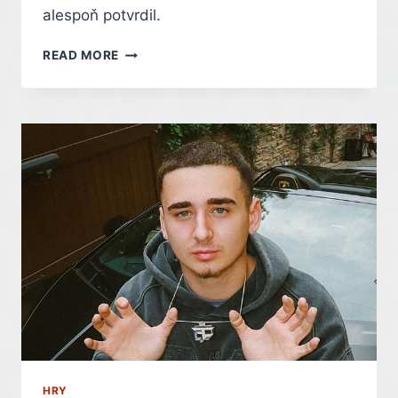
alespoň potvrdil.
PRAGMATA
READ MORE
DOSTANE
HRATELNÉ
DEMO
I
NA
KONZOLÍCH
–
INDIAN
HRY