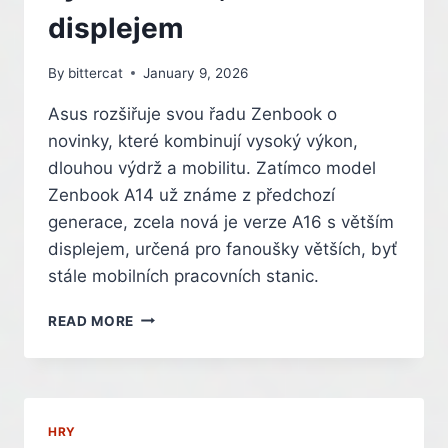
displejem
By
bittercat
January 9, 2026
Asus rozšiřuje svou řadu Zenbook o
novinky, které kombinují vysoký výkon,
dlouhou výdrž a mobilitu. Zatímco model
Zenbook A14 už známe z předchozí
generace, zcela nová je verze A16 s větším
displejem, určená pro fanoušky větších, byť
stále mobilních pracovních stanic.
ZAPOMEŇTE
READ MORE
NA
MACBOOK.
ASUS
POVÝŠIL
ZENBOOK
HRY
NA