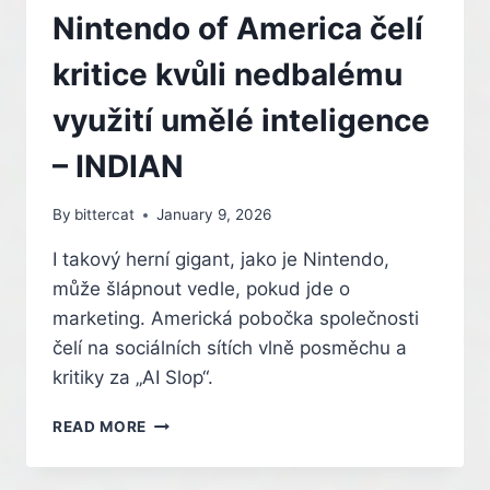
VYŠŠÍ
Nintendo of America čelí
ÚROVEŇ,
NOVĚ
kritice kvůli nedbalému
I
S
využití umělé inteligence
16″
DISPLEJEM
– INDIAN
By
bittercat
January 9, 2026
I takový herní gigant, jako je Nintendo,
může šlápnout vedle, pokud jde o
marketing. Americká pobočka společnosti
čelí na sociálních sítích vlně posměchu a
kritiky za „AI Slop“.
NINTENDO
READ MORE
OF
AMERICA