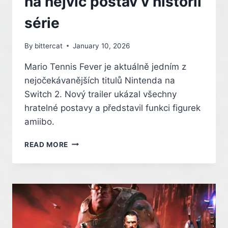
na nejvíc postav v historii
série
By
bittercat
January 10, 2026
Mario Tennis Fever je aktuálně jedním z
nejočekávanějších titulů Nintenda na
Switch 2. Nový trailer ukázal všechny
hratelné postavy a představil funkci figurek
amiibo.
MARIO
READ MORE
TENNIS
FEVER
LÁKÁ
NA
NEJVÍC
POSTAV
V
HISTORII