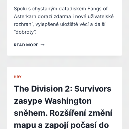
Spolu s chystaným datadiskem Fangs of
Asterkarn dorazí zdarma i nové uživatelské
rozhraní, vylepšené uložiště věcí a další
“dobroty”.
GRIM
READ MORE
DAWN
PO
DESETI
LETECH
MĚNÍ
HRY
KABÁT
A
The Division 2: Survivors
PŘINÁŠÍ
NOVINKY
zasype Washington
sněhem. Rozšíření změní
mapu a zapojí počasí do