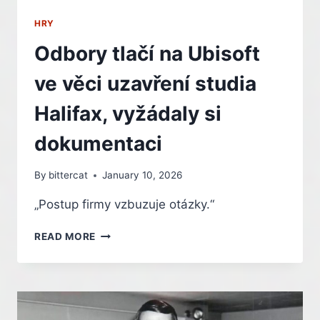
HRY
Odbory tlačí na Ubisoft
ve věci uzavření studia
Halifax, vyžádaly si
dokumentaci
By
bittercat
January 10, 2026
„Postup firmy vzbuzuje otázky.“
ODBORY
READ MORE
TLAČÍ
NA
UBISOFT
VE
VĚCI