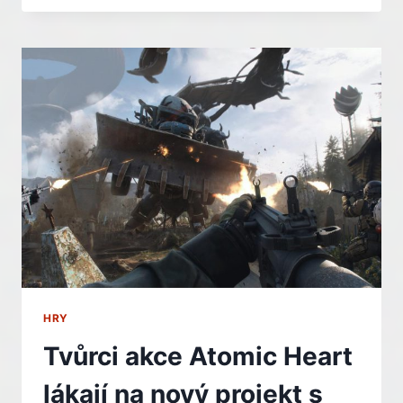
HUMAN
ZAŽÍVÁ
NA
PC
NEJVĚTŠÍ
POPULARITU
VE
SVÉ
HISTORII
HRY
Tvůrci akce Atomic Heart
lákají na nový projekt s