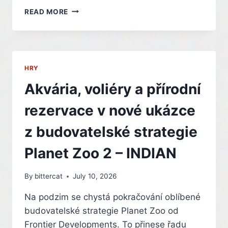
AMD
READ MORE
OŽIVUJE
STAROU
ARCHITEKTURU
ZEN
2.
HRY
MÍŘÍ
DO
Akvária, voliéry a přírodní
LEVNÝCH
PC
rezervace v nové ukázce
z budovatelské strategie
Planet Zoo 2 – INDIAN
By
bittercat
July 10, 2026
Na podzim se chystá pokračování oblíbené
budovatelské strategie Planet Zoo od
Frontier Developments. To přinese řadu