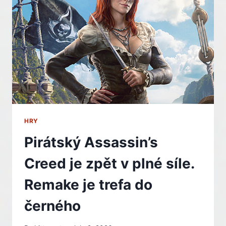
POKUTĚ
KVŮLI
NOVÝM
ZÁKONŮM.
GTA
6
BUDE
VYŽADOVAT
OVĚŘENÍ
VĚKU
–
INDIAN
HRY
Pirátský Assassin’s
Creed je zpět v plné síle.
Remake je trefa do
černého