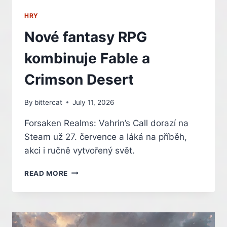
HRY
Nové fantasy RPG
kombinuje Fable a
Crimson Desert
By
bittercat
July 11, 2026
Forsaken Realms: Vahrin’s Call dorazí na
Steam už 27. července a láká na příběh,
akci i ručně vytvořený svět.
NOVÉ
READ MORE
FANTASY
RPG
KOMBINUJE
FABLE
A