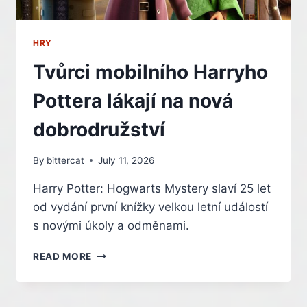
HRY
Tvůrci mobilního Harryho
Pottera lákají na nová
dobrodružství
By
bittercat
July 11, 2026
Harry Potter: Hogwarts Mystery slaví 25 let
od vydání první knížky velkou letní událostí
s novými úkoly a odměnami.
TVŮRCI
READ MORE
MOBILNÍHO
HARRYHO
POTTERA