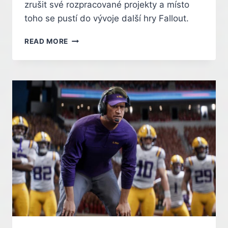
zrušit své rozpracované projekty a místo
toho se pustí do vývoje další hry Fallout.
FALLOUT:
READ MORE
VÝVOJEM
NOVÉ
HRY
BYLO
POVĚŘENO
STUDIO
OBSIDIAN