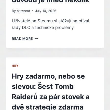
By
bittercat
July 10, 2026
Uživatelé na Steamu si stěžují na příval
řady DLC a technické problémy.
PC
READ MORE
HRÁČI
KRITIZUJÍ
AC
IV:
BLACK
HRY
FLAG
RESYNCED,
Hry zadarmo, nebo se
DŮVODŮ
JE
slevou: Šest Tomb
HNED
NĚKOLIK
Raiderů za pár stovek a
dvě strategie zdarma