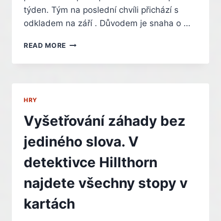
týden. Tým na poslední chvíli přichází s
odkladem na září . Důvodem je snaha o …
STŘEDOVĚKÝ
READ MORE
BYZNYS
ROZJEDEME
AŽ
V
ZÁŘÍ.
HRY
BRNĚNSKÉ
STUDIO
Vyšetřování záhady bez
ODKLÁDÁ
POKRAČOVÁNÍ
jediného slova. V
THE
GUILD
detektivce Hillthorn
najdete všechny stopy v
kartách