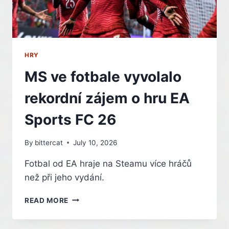
HRY
MS ve fotbale vyvolalo
rekordní zájem o hru EA
Sports FC 26
By
bittercat
July 10, 2026
Fotbal od EA hraje na Steamu více hráčů
než při jeho vydání.
MS
READ MORE
VE
FOTBALE