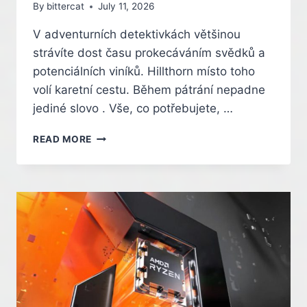
By
bittercat
July 11, 2026
V adventurních detektivkách většinou
strávíte dost času prokecáváním svědků a
potenciálních viníků. Hillthorn místo toho
volí karetní cestu. Během pátrání nepadne
jediné slovo . Vše, co potřebujete, …
VYŠETŘOVÁNÍ
READ MORE
ZÁHADY
BEZ
JEDINÉHO
SLOVA.
V
DETEKTIVCE
HILLTHORN
NAJDETE
VŠECHNY
STOPY
V