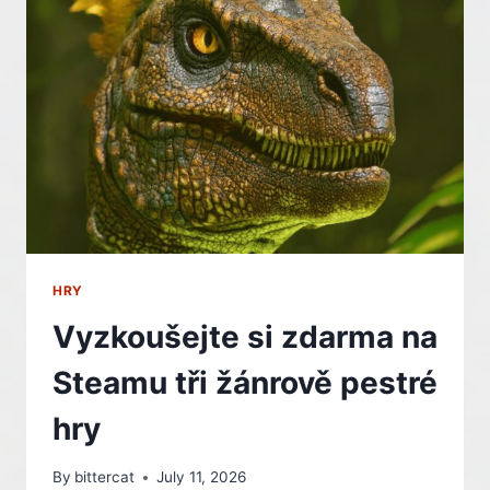
NOVOU
SPORTOVNÍ
HRU
OD
EA
HRY
Vyzkoušejte si zdarma na
Steamu tři žánrově pestré
hry
By
bittercat
July 11, 2026