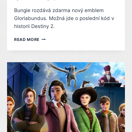
Bungie rozdává zdarma nový emblem
Gloriabundus. Možná jde o poslední kód v
historii Destiny 2.
DESTINY
READ MORE
2
ROZDÁVÁ
POSLEDNÍ
DÁREK.
ZÍSKEJTE
EMBLEM
ZDARMA