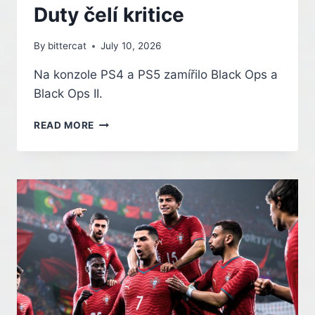
Duty čelí kritice
By
bittercat
July 10, 2026
Na konzole PS4 a PS5 zamířilo Black Ops a
Black Ops II.
NOVĚ
READ MORE
VYDANÉ
PORTY
DVOU
STARŠÍCH
DÍLŮ
SÉRIE
CALL
OF
DUTY
ČELÍ
KRITICE