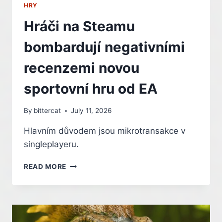
HRY
Hráči na Steamu
bombardují negativními
recenzemi novou
sportovní hru od EA
By
bittercat
July 11, 2026
Hlavním důvodem jsou mikrotransakce v
singleplayeru.
HRÁČI
READ MORE
NA
STEAMU
BOMBARDUJÍ
NEGATIVNÍMI
RECENZEMI