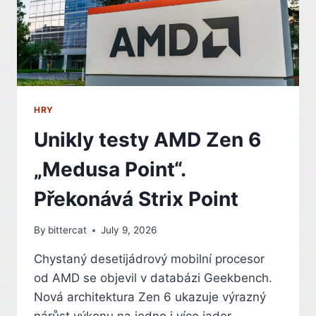
A
DVĚ
STRATEGIE
ZDARMA
HRY
Unikly testy AMD Zen 6
„Medusa Point“.
Překonává Strix Point
By
bittercat
July 9, 2026
Chystaný desetijádrový mobilní procesor
od AMD se objevil v databázi Geekbench.
Nová architektura Zen 6 ukazuje výrazný