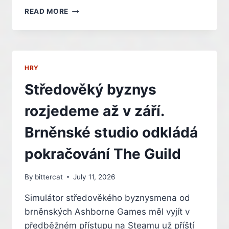
NOVÉ
READ MORE
ASSASSIN’S
CREED
PŘEKONÁVÁ
REKORDY
SÉRIE.
HRY
UBISOFT
PŘESTO
Středověký byznys
PROPUSTIL
DESÍTKY
rozjedeme až v září.
VÝVOJÁŘŮ
Brněnské studio odkládá
pokračování The Guild
By
bittercat
July 11, 2026
Simulátor středověkého byznysmena od
brněnských Ashborne Games měl vyjít v
předběžném přístupu na Steamu už příští