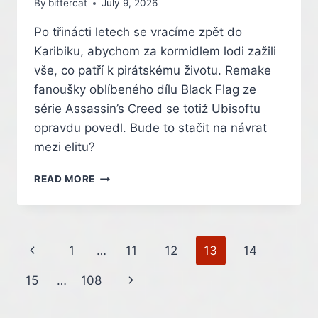
By
bittercat
July 9, 2026
Po třinácti letech se vracíme zpět do
Karibiku, abychom za kormidlem lodi zažili
vše, co patří k pirátskému životu. Remake
fanoušky oblíbeného dílu Black Flag ze
série Assassin’s Creed se totiž Ubisoftu
opravdu povedl. Bude to stačit na návrat
mezi elitu?
PIRÁTSKÝ
READ MORE
ASSASSIN’S
CREED
JE
ZPĚT
Page
Previous
1
…
11
12
13
14
V
PLNÉ
navigation
Page
Next
15
…
108
SÍLE.
REMAKE
Page
JE