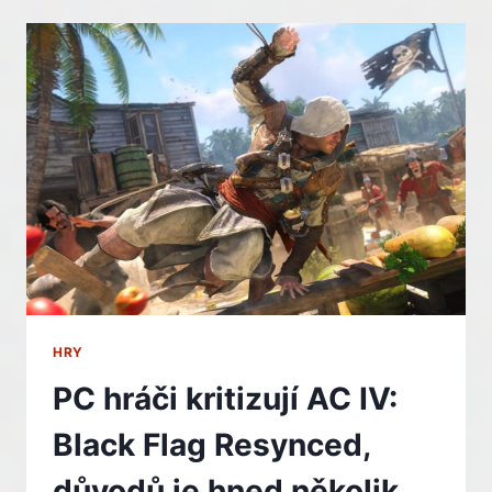
VYVOLALO
REKORDNÍ
ZÁJEM
O
HRU
EA
SPORTS
FC
26
HRY
PC hráči kritizují AC IV:
Black Flag Resynced,
důvodů je hned několik