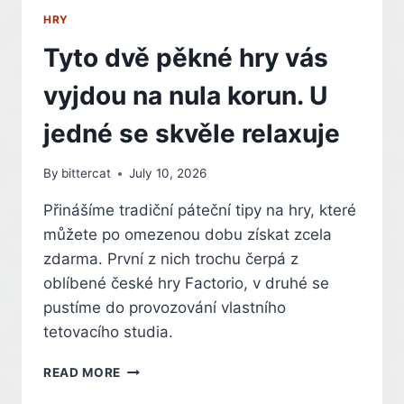
HRY
Tyto dvě pěkné hry vás
vyjdou na nula korun. U
jedné se skvěle relaxuje
By
bittercat
July 10, 2026
Přinášíme tradiční páteční tipy na hry, které
můžete po omezenou dobu získat zcela
zdarma. První z nich trochu čerpá z
oblíbené české hry Factorio, v druhé se
pustíme do provozování vlastního
tetovacího studia.
TYTO
READ MORE
DVĚ