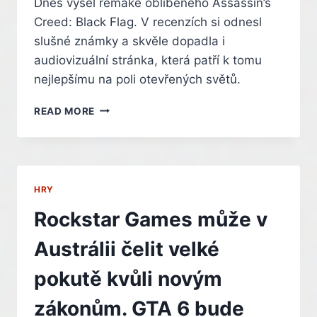
Dnes vyšel remake oblíbeného Assassin’s
Creed: Black Flag. V recenzích si odnesl
slušné známky a skvěle dopadla i
audiovizuální stránka, která patří k tomu
nejlepšímu na poli otevřených světů.
SROVNÁVÁCÍ
READ MORE
VIDEO
DOKAZUJE,
ŽE
ASSASSIN’S
CREED:
HRY
BLACK
FLAG
Rockstar Games může v
RESYNCED
SI
Austrálii čelit velké
UŽIJEME
NA
pokutě kvůli novým
KAŽDÉ
PLATFORMĚ
zákonům. GTA 6 bude
–