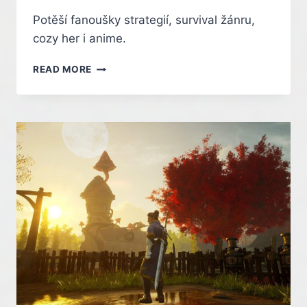
Potěší fanoušky strategií, survival žánru,
cozy her i anime.
VYZKOUŠEJTE
READ MORE
SI
ZDARMA
NA
STEAMU
TŘI
ŽÁNROVĚ
PESTRÉ
HRY