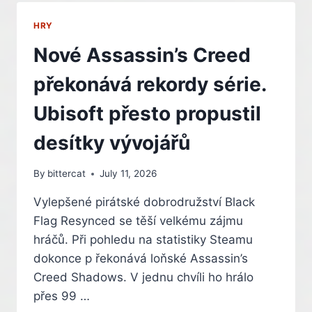
LÁKAJÍ
NA
HRY
NOVÁ
DOBRODRUŽSTVÍ
Nové Assassin’s Creed
překonává rekordy série.
Ubisoft přesto propustil
desítky vývojářů
By
bittercat
July 11, 2026
Vylepšené pirátské dobrodružství Black
Flag Resynced se těší velkému zájmu
hráčů. Při pohledu na statistiky Steamu
dokonce p řekonává loňské Assassin’s
Creed Shadows. V jednu chvíli ho hrálo
přes 99 …