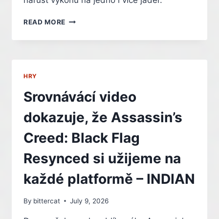
nárůst výkonu na jedno i více jader.
UNIKLY
READ MORE
TESTY
AMD
ZEN
6
„MEDUSA
HRY
POINT“.
PŘEKONÁVÁ
Srovnávácí video
STRIX
POINT
dokazuje, že Assassin’s
Creed: Black Flag
Resynced si užijeme na
každé platformě – INDIAN
By
bittercat
July 9, 2026