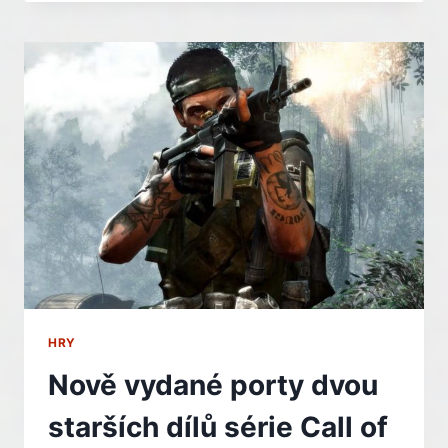
PĚKNÉ
HRY
VÁS
VYJDOU
NA
NULA
KORUN.
U
JEDNÉ
SE
SKVĚLE
RELAXUJE
HRY
Nově vydané porty dvou
starších dílů série Call of