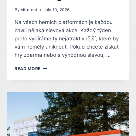
By
bittercat
July 10, 2026
Na všech herních platformách je každou
chvíli nějaká slevová akce. Každý týden
proto vybíráme ty nejatraktivnější, které by
vám neměly uniknout. Pokud chcete získat
hry zdarma nebo s výhodnou slevou, …
HRY
READ MORE
ZADARMO,
NEBO
SE
SLEVOU:
ŠEST
TOMB
RAIDERŮ
ZA
PÁR
STOVEK