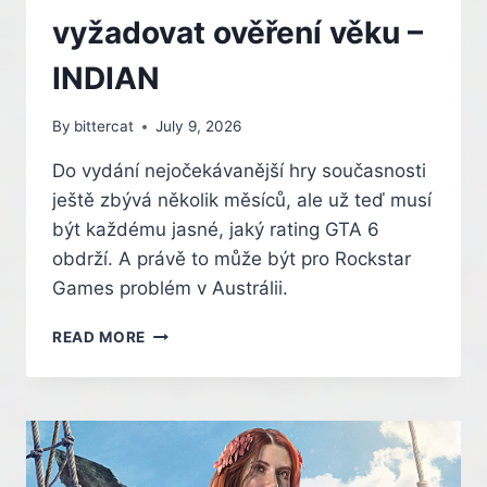
INDIAN
vyžadovat ověření věku –
INDIAN
By
bittercat
July 9, 2026
Do vydání nejočekávanější hry současnosti
ještě zbývá několik měsíců, ale už teď musí
být každému jasné, jaký rating GTA 6
obdrží. A právě to může být pro Rockstar
Games problém v Austrálii.
ROCKSTAR
READ MORE
GAMES
MŮŽE
V
AUSTRÁLII
ČELIT
VELKÉ