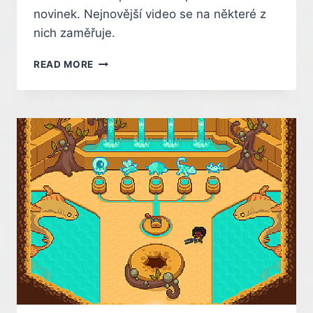
novinek. Nejnovější video se na některé z
nich zaměřuje.
AKVÁRIA,
READ MORE
VOLIÉRY
A
PŘÍRODNÍ
REZERVACE
V
NOVÉ
UKÁZCE
Z
BUDOVATELSKÉ
STRATEGIE
PLANET
ZOO
2
–
INDIAN