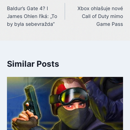
Post
Baldur’s Gate 4? I
Xbox ohlašuje nové
navigation
James Ohlen říká: „To
Call of Duty mimo
by byla sebevražda“
Game Pass
Similar Posts