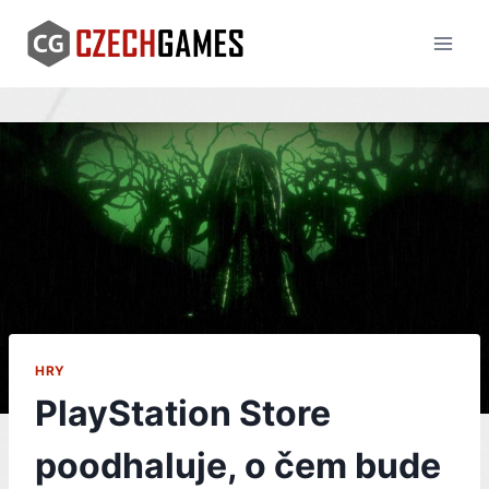
Skip
to
content
HRY
PlayStation Store
poodhaluje, o čem bude