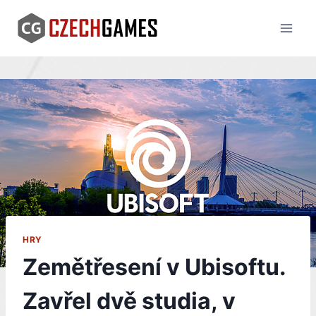
Skip
to
content
HRY
Zemětřesení v Ubisoftu.
Zavřel dvě studia, v