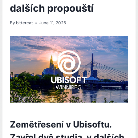
dalších propouští
By
bittercat
June 11, 2026
Zemětřesení v Ubisoftu.
Zavřel dvě studia, v dalších