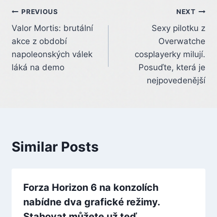
Post
PREVIOUS
NEXT
Valor Mortis: brutální
Sexy pilotku z
navigation
akce z období
Overwatche
napoleonských válek
cosplayerky milují.
láká na demo
Posuďte, která je
nejpovedenější
Similar Posts
Forza Horizon 6 na konzolích
nabídne dva grafické režimy.
Stahovat můžete už teď