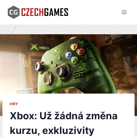
Skip
to
content
HRY
Xbox: Už žádná změna
kurzu, exkluzivity