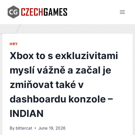
Skip
to
content
HRY
Xbox to s exkluzivitami
myslí vážně a začal je
zmiňovat také v
dashboardu konzole –
INDIAN
By
bittercat
June 19, 2026