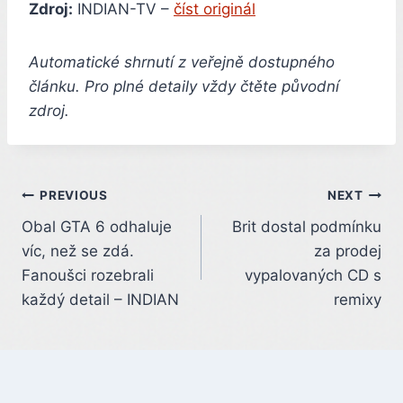
Zdroj:
INDIAN-TV –
číst originál
Automatické shrnutí z veřejně dostupného
článku. Pro plné detaily vždy čtěte původní
zdroj.
Post
PREVIOUS
NEXT
Obal GTA 6 odhaluje
Brit dostal podmínku
navigation
víc, než se zdá.
za prodej
Fanoušci rozebrali
vypalovaných CD s
každý detail – INDIAN
remixy