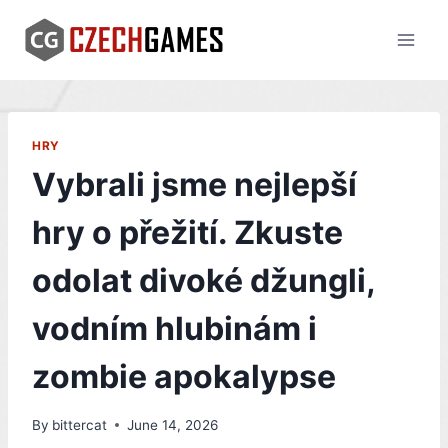
Skip
to
content
HRY
Vybrali jsme nejlepší
hry o přežití. Zkuste
odolat divoké džungli,
vodním hlubinám i
zombie apokalypse
By
bittercat
June 14, 2026