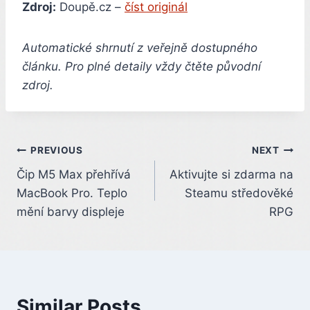
Zdroj:
Doupě.cz –
číst originál
Automatické shrnutí z veřejně dostupného
článku. Pro plné detaily vždy čtěte původní
zdroj.
Post
PREVIOUS
NEXT
Čip M5 Max přehřívá
Aktivujte si zdarma na
navigation
MacBook Pro. Teplo
Steamu středověké
mění barvy displeje
RPG
Similar Posts