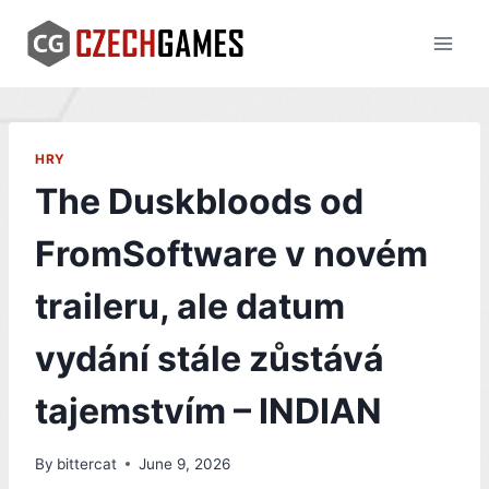
Skip
to
content
HRY
The Duskbloods od
FromSoftware v novém
traileru, ale datum
vydání stále zůstává
tajemstvím – INDIAN
By
bittercat
June 9, 2026