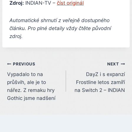
Zdroj:
INDIAN-TV –
číst originál
Automatické shrnutí z veřejně dostupného
článku. Pro plné detaily vždy čtěte původní
zdroj.
Post
PREVIOUS
NEXT
Vypadalo to na
DayZ i s expanzí
navigation
průšvih, ale je to
Frostline letos zamíří
nářez. Z remaku hry
na Switch 2 – INDIAN
Gothic jsme nadšení