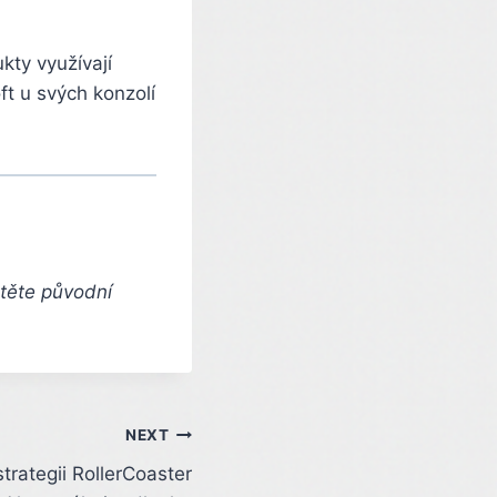
kty využívají
t u svých konzolí
čtěte původní
NEXT
trategii RollerCoaster