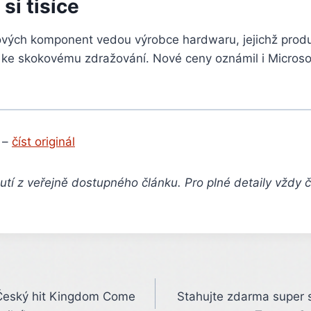
si tisíce
ových komponent vedou výrobce hardwaru, jejichž produ
 ke skokovému zdražování. Nové ceny oznámil i Microsof
 –
číst originál
tí z veřejně dostupného článku. Pro plné detaily vždy 
 Český hit Kingdom Come
Stahujte zdarma super s