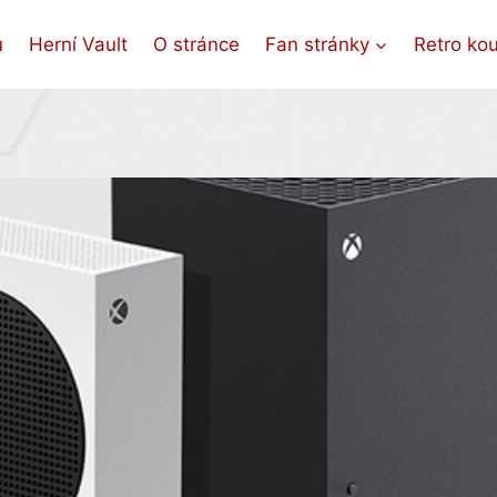
ů
Herní Vault
O stránce
Fan stránky
Retro ko