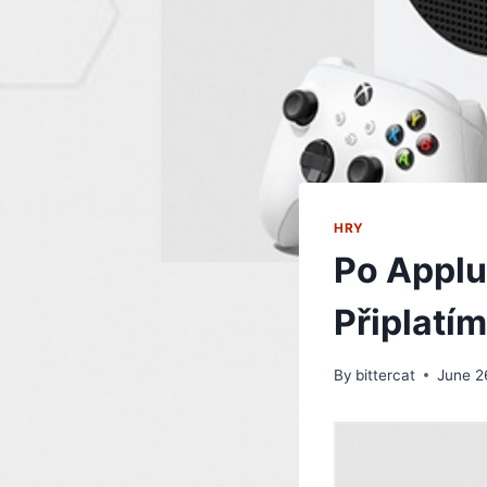
HRY
Po Applu 
Připlatím
By
bittercat
June 2