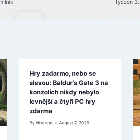
milník
Tycoon 3.
Hry zadarmo, nebo se
slevou: Baldur’s Gate 3 na
konzolích nikdy nebylo
levnější a čtyři PC hry
zdarma
By
bittercat
August 7, 2026