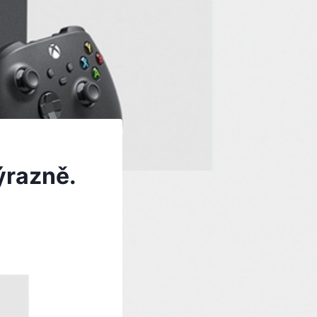
ýrazně.