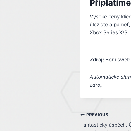
Připlatíme 
Vysoké ceny klíč
úložiště a paměť,
Xbox Series X/S.
Zdroj:
Bonusweb
Automatické shrnu
zdroj.
Post
PREVIOUS
Fantastický úspěch.
navigation