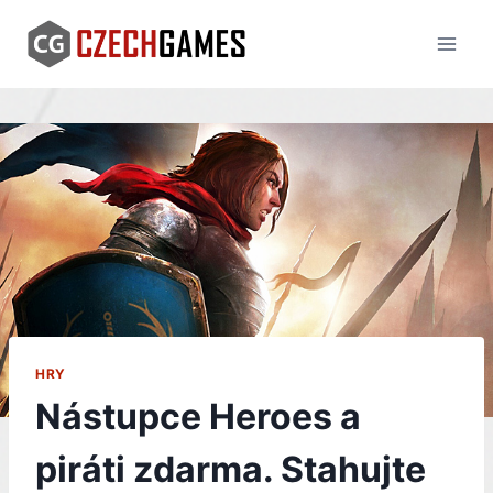
Skip
to
content
HRY
Nástupce Heroes a
piráti zdarma. Stahujte