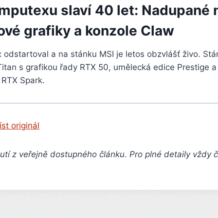
mputexu slaví 40 let: Nadupané
ové grafiky a konzole Claw
odstartoval a na stánku MSI je letos obzvlášť živo. Stá
itan s grafikou řady RTX 50, umělecká edice Prestige 
 RTX Spark.
íst originál
tí z veřejně dostupného článku. Pro plné detaily vždy 