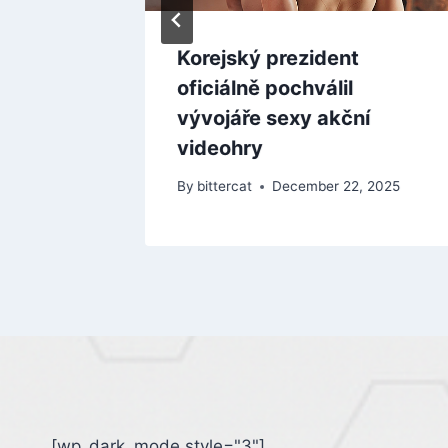
Korejský prezident
ekordy
oficiálně pochválil
ě
vývojáře sexy akční
videohry
By
bittercat
December 22, 2025
[wp_dark_mode style="3"]