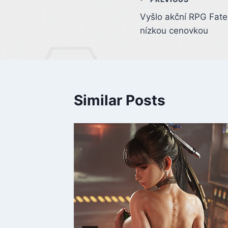
Post
Vyšlo akční RPG Fate
navigation
nízkou cenovkou
Similar Posts