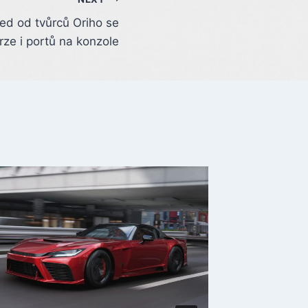
ed od tvůrců Oriho se
rze i portů na konzole
Gears o
na emot
techno
Unreal 
By
bitterca