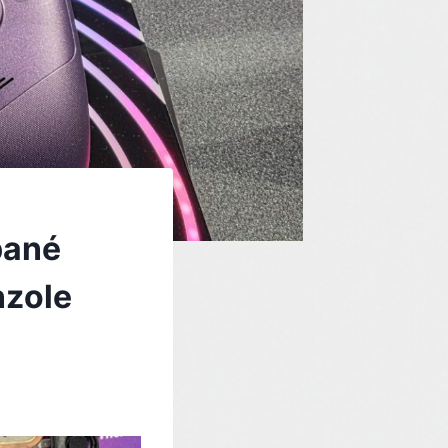
pané
nzole