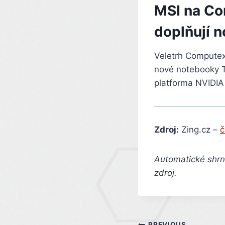
MSI na Co
doplňují n
Veletrh Computex 
nové notebooky T
platforma NVIDIA
Zdroj:
Zing.cz –
č
Automatické shrnu
zdroj.
PREVIOUS