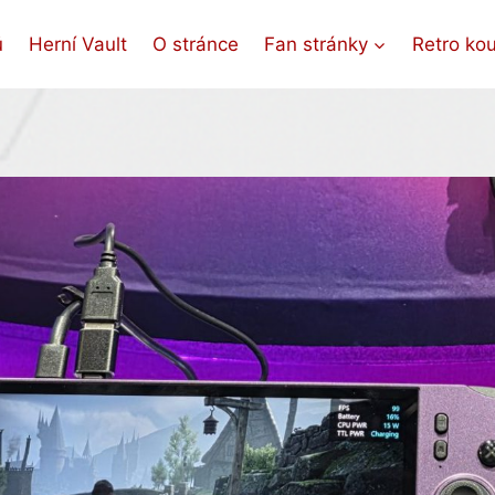
ů
Herní Vault
O stránce
Fan stránky
Retro ko