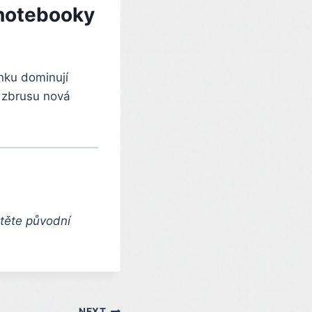
 notebooky
nku dominují
a zbrusu nová
čtěte původní
NEXT