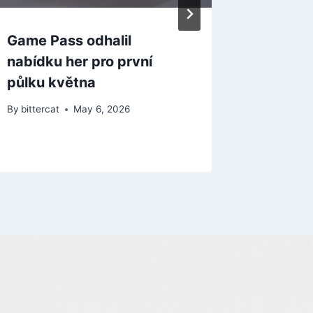
Game Pass odhalil
nabídku her pro první
půlku května
By
bittercat
May 6, 2026