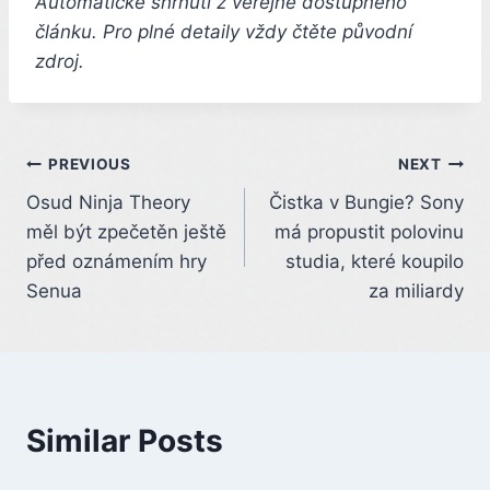
Automatické shrnutí z veřejně dostupného
článku. Pro plné detaily vždy čtěte původní
zdroj.
Post
PREVIOUS
NEXT
Osud Ninja Theory
Čistka v Bungie? Sony
navigation
měl být zpečetěn ještě
má propustit polovinu
před oznámením hry
studia, které koupilo
Senua
za miliardy
Similar Posts