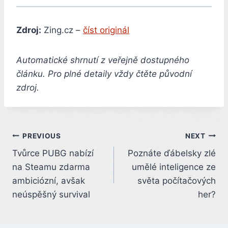
Zdroj:
Zing.cz –
číst originál
Automatické shrnutí z veřejně dostupného
článku. Pro plné detaily vždy čtěte původní
zdroj.
Post
PREVIOUS
NEXT
Tvůrce PUBG nabízí
Poznáte ďábelsky zlé
navigation
na Steamu zdarma
umělé inteligence ze
ambiciózní, avšak
světa počítačových
neúspěšný survival
her?