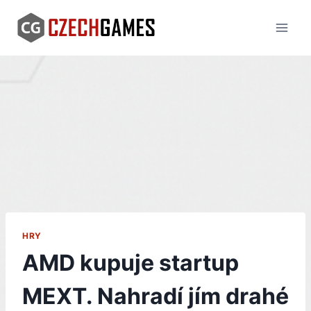
Skip
to
content
HRY
AMD kupuje startup
MEXT. Nahradí jím drahé