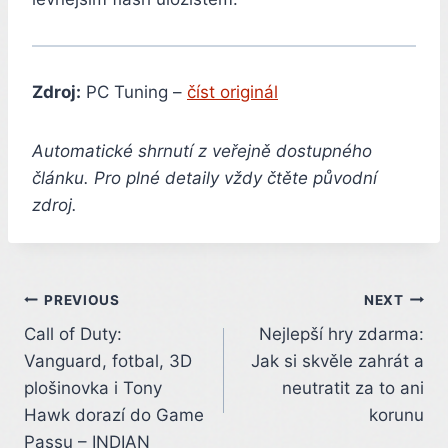
Zdroj:
PC Tuning –
číst originál
Automatické shrnutí z veřejně dostupného
článku. Pro plné detaily vždy čtěte původní
zdroj.
Post
PREVIOUS
NEXT
Call of Duty:
Nejlepší hry zdarma:
navigation
Vanguard, fotbal, 3D
Jak si skvěle zahrát a
plošinovka i Tony
neutratit za to ani
Hawk dorazí do Game
korunu
Passu – INDIAN