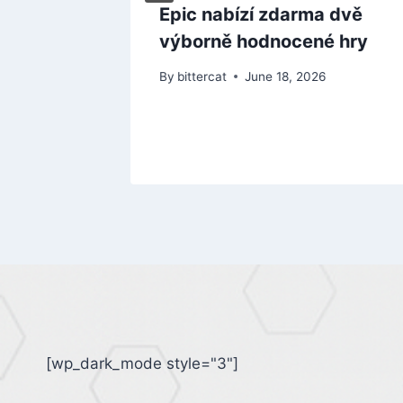
s
Epic nabízí zdarma dvě
ové
výborně hodnocené hry
 na
By
bittercat
June 18, 2026
[wp_dark_mode style="3"]