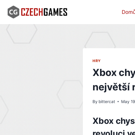
Skip
to
Dom
content
HRY
Xbox chy
největší 
By
bittercat
May 19
Xbox chys
revoluci v