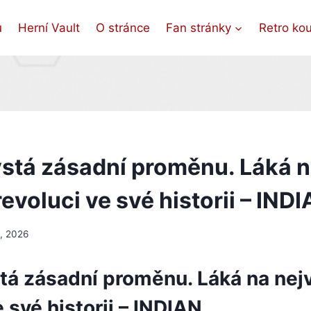
ů
Herní Vault
O stránce
Fan stránky
Retro ko
stá zásadní proměnu. Láká 
revoluci ve své historii – IND
, 2026
tá zásadní proměnu. Láká na nejv
e své historii – INDIAN