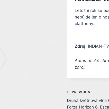
Letošní rok se po
nepůjde jen o nos
platformy.
Zdroj:
INDIAN-TV
Automatické shrnu
zdroj.
Post
PREVIOUS
Druhá květnová vlna 
navigation
Forza Horizon 6, Esca