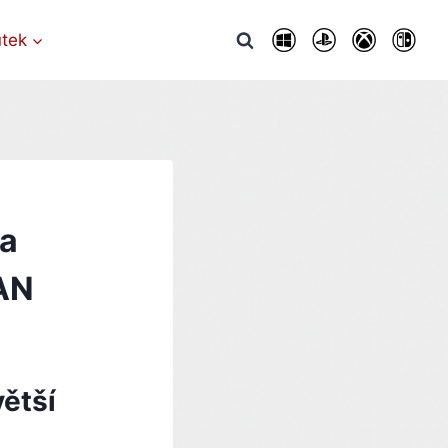
utek
na
IAN
ětší