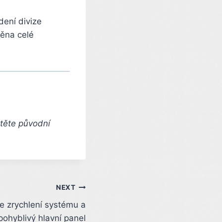
dení divize
měna celé
čtěte původní
NEXT
 zrychlení systému a
pohyblivý hlavní panel