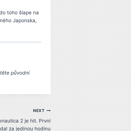
 do toho šlape na
aného Japonska,
čtěte původní
NEXT
autica 2 je hit. První
odal za jedinou hodinu