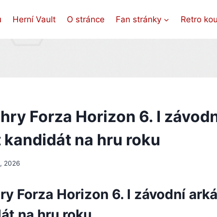
ů
Herní Vault
O stránce
Fan stránky
Retro ko
hry Forza Horizon 6. I závod
 kandidát na hru roku
, 2026
ry Forza Horizon 6. I závodní ar
át na hru roku