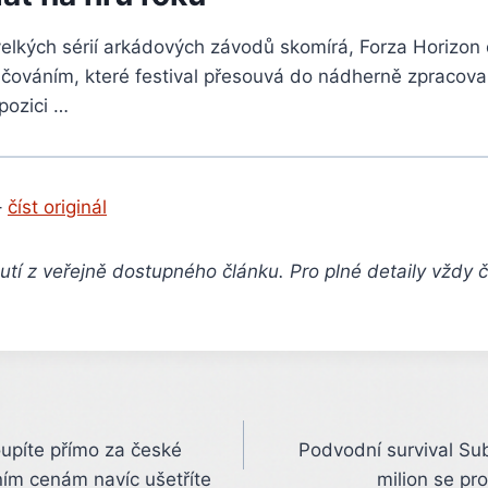
velkých sérií arkádových závodů skomírá, Forza Horizon
račováním, které festival přesouvá do nádherně zpracov
 pozici …
–
číst originál
tí z veřejně dostupného článku. Pro plné detaily vždy 
upíte přímo za české
Podvodní survival Subn
ním cenám navíc ušetříte
milion se pr