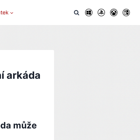
utek
ní arkáda
káda může