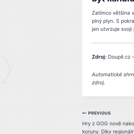
Zatímco většina 
plný plyn. S pok
jen utvrzuje svoji
Zdroj:
Doupě.cz 
Automatické shrnu
zdroj.
Post
PREVIOUS
Hry z GOG nově nako
navigation
koruny. Díky regionál