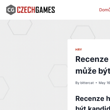
Skip
to
Dom
content
HRY
Recenze 
může být
By
bittercat
May 16
Recenze h
být kandid