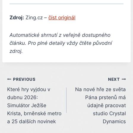
Zdroj:
Zing.cz –
číst originál
Automatické shrnutí z veřejně dostupného
článku. Pro plné detaily vždy čtěte původní
zdroj.
Post
PREVIOUS
NEXT
Které hry vyjdou v
Na nové hře ze světa
navigation
dubnu 2026:
Pána prstenů má
Simulátor Ježíše
údajně pracovat
Krista, brněnské metro
studio Crystal
a 25 dalších novinek
Dynamics