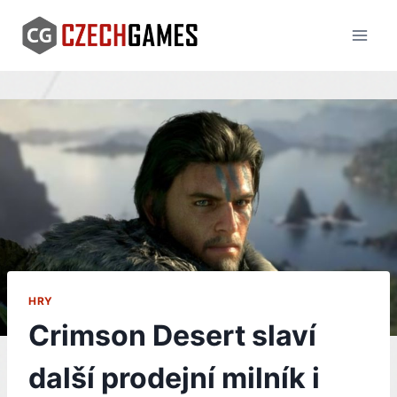
Skip
to
content
HRY
Crimson Desert slaví
další prodejní milník i