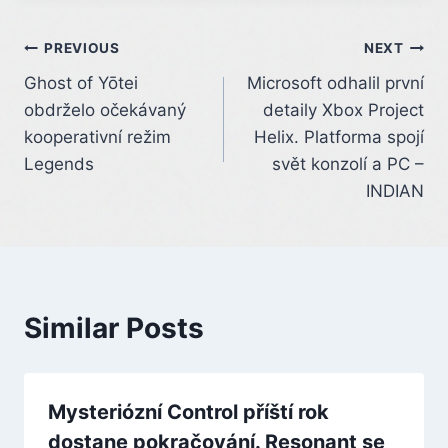
Post
PREVIOUS
NEXT
Ghost of Yōtei
Microsoft odhalil první
navigation
obdrželo očekávaný
detaily Xbox Project
kooperativní režim
Helix. Platforma spojí
Legends
svět konzolí a PC –
INDIAN
Similar Posts
Mysteriózní Control příští rok
dostane pokračování. Resonant se