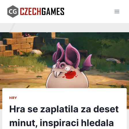
Skip
to
content
HRY
Hra se zaplatila za deset
minut, inspiraci hledala