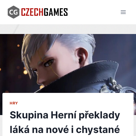
Skip
to
content
HRY
Skupina Herní překlady
láká na nové i chystané