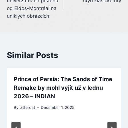
univerza Pána prstenů
čtyři klasické hry
od Eidos-Montréal na
uniklých obrázcích
Similar Posts
Prince of Persia: The Sands of Time
Remake by mohl vyjít už v lednu
2026 – INDIAN
By
bittercat
December 1, 2025