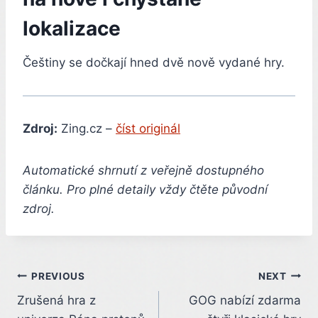
lokalizace
Češtiny se dočkají hned dvě nově vydané hry.
Zdroj:
Zing.cz –
číst originál
Automatické shrnutí z veřejně dostupného
článku. Pro plné detaily vždy čtěte původní
zdroj.
Post
PREVIOUS
NEXT
Zrušená hra z
GOG nabízí zdarma
navigation