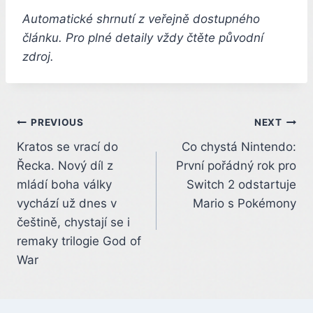
Automatické shrnutí z veřejně dostupného
článku. Pro plné detaily vždy čtěte původní
zdroj.
Post
PREVIOUS
NEXT
Kratos se vrací do
Co chystá Nintendo:
navigation
Řecka. Nový díl z
První pořádný rok pro
mládí boha války
Switch 2 odstartuje
vychází už dnes v
Mario s Pokémony
češtině, chystají se i
remaky trilogie God of
War