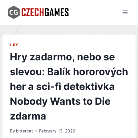
Skip
to
content
HRY
Hry zadarmo, nebo se
slevou: Balík hororových
her a sci-fi detektivka
Nobody Wants to Die
zdarma
By
bittercat
February 13, 2026