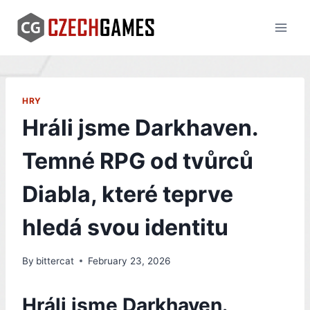
Skip
to
content
HRY
Hráli jsme Darkhaven.
Temné RPG od tvůrců
Diabla, které teprve
hledá svou identitu
By
bittercat
February 23, 2026
Hráli jsme Darkhaven.